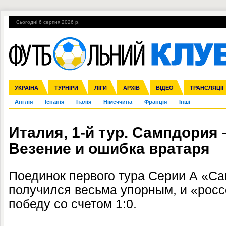
Сьогодні 6 серпня 2026 р.
Гарячі теми
УПЛ, 1-й тур
ВІЙНА
УПЛ-ПЕРЕХОДИ
УКРАЇНА
Збірна
Ліга чемпіонів
ЧС-2014
Прем'єр-ліга
ЄВРО-2016
ТУРНІРИ
Ліга Європи
Росія
Перша ліга
ЛІГИ
Міжнародні
Кубок конфедерацій
АРХІВ
Друга ліга
ВІДЕО
Ліга націй
Кубок України
ЧЄ-2015 (U-21
ТРАНСЛЯЦІЇ
Ліга конф
Англія
Іспанія
Італія
Німеччина
Франція
Інші
Италия, 1-й тур. Сампдория 
Везение и ошибка вратаря
Поединок первого тура Серии А «С
получился весьма упорным, и «рос
победу со счетом 1:0.