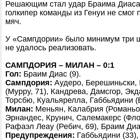
Решающим стал удар Браима Диаса н
голкипер команды из Генуи не смог 
мяч.
У «Сампдории» было минимум три ш
не удалось реализовать.
САМПДОРИЯ – МИЛАН – 0:1
Гол:
Браим Диас (9).
Сампдория:
Аудеро, Берешиньски, 
(Мурру, 71), Кандрева, Дамсгор, Экд
Торсбю, Куальярелла, Габбьядини (В
Милан:
Меньян, Калабрия (Романьол
Эрнандес, Крунич, Салемакерс (Флор
Рафаэл Леау (Ребич, 69), Браим Диа
Предупреждения:
Габбьядини (33),