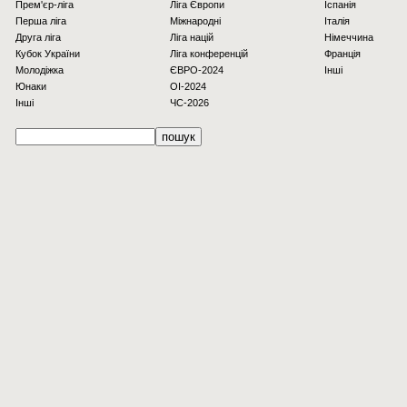
Прем'єр-ліга
Ліга Європи
Іспанія
Перша ліга
Міжнародні
Італія
Друга ліга
Ліга націй
Німеччина
Кубок України
Ліга конференцій
Франція
Молодіжка
ЄВРО-2024
Інші
Юнаки
OI-2024
Інші
ЧС-2026