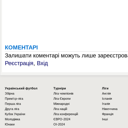
КОМЕНТАРІ
Залишати коментарі можуть лише зареєстрова
Реєстрація
,
Вхід
Українcький футбол
Турніри
Ліги
Збірна
Ліга чемпіонів
Англія
Прем'єр-ліга
Ліга Європи
Іспанія
Перша ліга
Міжнародні
Італія
Друга ліга
Ліга націй
Німеччина
Кубок України
Ліга конференцій
Франція
Молодіжка
ЄВРО-2024
Інші
Юнаки
OI-2024