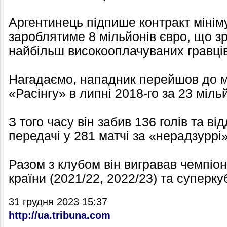
Аргентинець підпише контракт мінім
зароблятиме 8 мільйонів євро, що з
найбільш високооплачуваних гравців 
Нагадаємо, нападник перейшов до м
«Расінгу» в липні 2018-го за 23 міль
З того часу він забив 136 голів та ві
передачі у 281 матчі за «нерадзуррі»
Разом з клубом він вигравав чемпіона
країни (2021/22, 2022/23) та суперку
31 грудня 2023 15:37
http://ua.tribuna.com