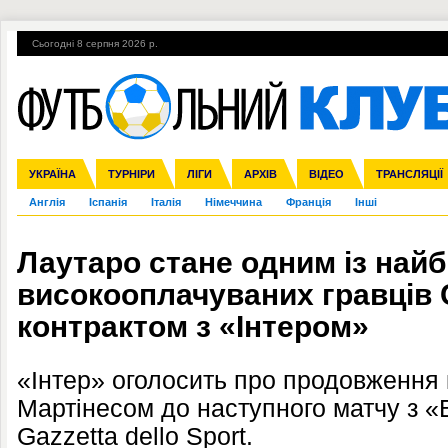
Сьогодні 8 серпня 2026 р.
Гарячі теми
УПЛ, 2-й тур
ВІЙНА
УПЛ-ПЕРЕХОДИ
УКРАЇНА
Збірна
Ліга чемпіонів
ЧС-2014
Прем'єр-ліга
ЄВРО-2016
ТУРНІРИ
Ліга Європи
Росія
Перша ліга
ЛІГИ
Міжнародні
Кубок конфедерацій
АРХІВ
Друга ліга
ВІДЕО
Ліга націй
Кубок України
ЧЄ-2015 (U-21
ТРАНСЛЯЦІЇ
Ліга конф
Англія
Іспанія
Італія
Німеччина
Франція
Інші
Лаутаро стане одним із най
високооплачуваних гравців С
контрактом з «Інтером»
«Інтер» оголосить про продовження 
Мартінесом до наступного матчу з 
Gazzetta dello Sport.