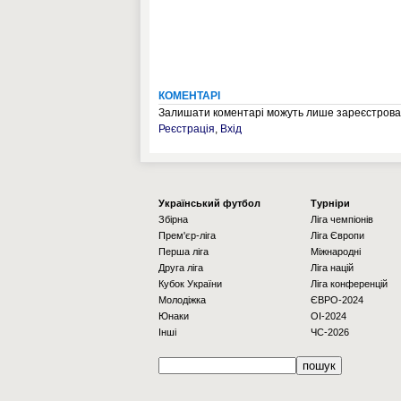
КОМЕНТАРІ
Залишати коментарі можуть лише зареєстрован
Реєстрація
,
Вхід
Українcький футбол
Турніри
Збірна
Ліга чемпіонів
Прем'єр-ліга
Ліга Європи
Перша ліга
Міжнародні
Друга ліга
Ліга націй
Кубок України
Ліга конференцій
Молодіжка
ЄВРО-2024
Юнаки
OI-2024
Інші
ЧС-2026