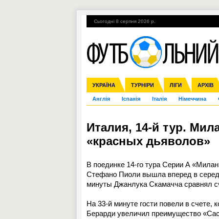
Сьогодні 8 серпня 2026 р.
Гарячі теми
УПЛ, 2-й тур
ВІЙНА
УКРАЇНА
Збірна
Ліга чемпіонів
ЧС-2014
Прем'єр-ліга
ЄВРО-2016
ТУРНІРИ
Ліга Європи
Росія
Перша ліга
ЛІГИ
Міжнародні
Кубок ко
АРХІВ
Дру
Англія
Іспанія
Італія
Німеччина
Италия, 14-й тур. Мил
«красных дьяволов»
В поединке 14-го тура Серии А «Мила
Стефано Пиоли вышла вперед в серед
минуты Джанлука Скамачча сравнял сч
На 33-й минуте гости повели в счете,
Берарди увеличил преимущество «Сасс