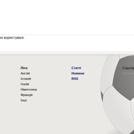
і користувачі.
Ліги
Статті
Copyrig
Англія
Новини
Рорзро
Іспанія
RSS
Італія
Німеччина
Франція
Інші