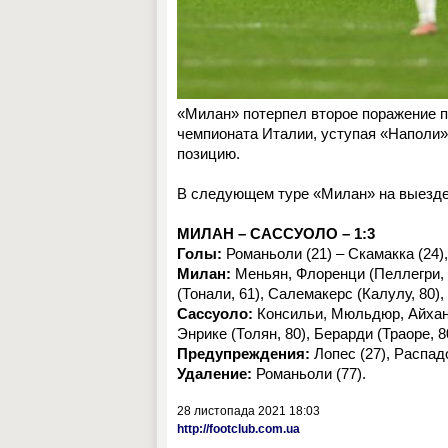
«Милан» потерпел второе поражение п
чемпионата Италии, уступая «Наполи»
позицию.
В следующем туре «Милан» на выезде
МИЛАН – САССУОЛО – 1:3
Голы:
Романьоли (21) – Скамакка (24), 
Милан:
Меньян, Флоренци (Пеллегри, 6
(Тонали, 61), Салемакерс (Калулу, 80
Сассуоло:
Консильи, Мюльдюр, Айхан,
Энрике (Толян, 80), Берарди (Траоре, 
Предупреждения:
Лопес (27), Распадо
Удаление:
Романьоли (77).
28 листопада 2021 18:03
http://footclub.com.ua