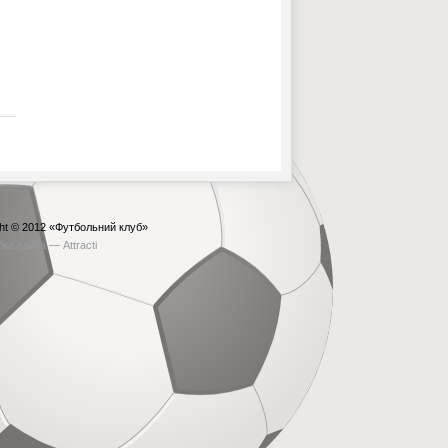
ht © 2012
«Футбольний клуб»
бка сайта —
Attracti