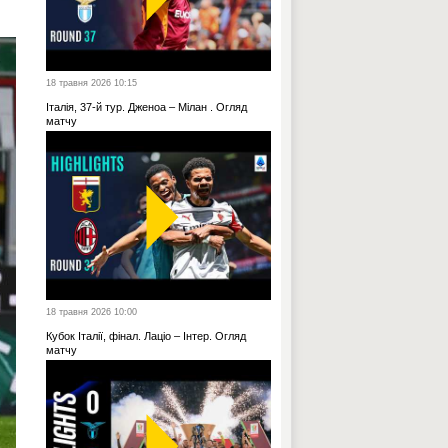
18 травня 2026 10:15
Італія, 37-й тур. Дженоа – Мілан . Огляд
матчу
18 травня 2026 10:00
Кубок Італії, фінал. Лаціо – Інтер. Огляд
матчу