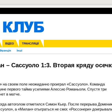
УПЛ-ПЕРЕХОДИ
СКРИЖАЛІ
ЄВРОКУБКИ
Зол
нфедерацій
га ліга
ВІДЕО
Ліга націй
Кубок України
ЧЄ-2015 (U-21)
ТРАНСЛЯЦІЇ
Ліга конференцій
Молодіжка
Копа Америка
ЄВРО-2024
Юнаки
ЧС-2018
Інші
OI-2024
ЄВРО-2020
ЧС-2026
Ч
Франція
Інші
ан – Сассуоло 1:3. Вторая кряду осечк
н» на своем поле неожиданно проиграл «Сассуоло». Команда
ине первого тайма усилиями Алессио Романьоли. Спустя три
ет в матче.
 когда автоголом отметился Симон Кьер. После перерыва Домени
уоло», а «Милан» отыграться не смог. «Россонери» доигрывал