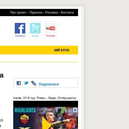
-
-
-
Про проект
Підписка
Реклама
Контакти
отий КЛУБ
УСІ ТРАНСФЕРИ
С-2019 (U-20)
ЧС-2022
МІЙ КЛУБ
а
Поділитися
Італія, 37-й тур. Рома – Лаціо. Огляд матчу
ко
и