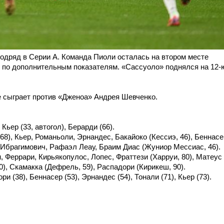
одряд в Серии А. Команда Пиоли осталась на втором месте
 по дополнительным показателям. «Сассуоло» поднялся на 12-
 сыграет против «Дженоа» Андрея Шевченко.
Кьер (33, автогол), Берарди (66).
8), Кьер, Романьоли, Эрнандес, Бакайоко (Кессиэ, 46), Беннасе
), Ибрагимович, Рафаэл Леау, Браим Диас (Жуниор Мессиас, 46).
 Феррари, Кирьякопулос, Лопес, Фраттези (Харруи, 80), Матеус
80), Скамакка (Дефрель, 59), Распадори (Кирикеш, 90).
ри (38), Беннасер (53), Эрнандес (54), Тонали (71), Кьер (73).