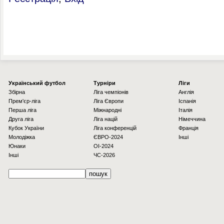
Українcький футбол
Турніри
Ліги
Збірна
Ліга чемпіонів
Англія
Прем'єр-ліга
Ліга Європи
Іспанія
Перша ліга
Міжнародні
Італія
Друга ліга
Ліга націй
Німеччина
Кубок України
Ліга конференцій
Франція
Молодіжка
ЄВРО-2024
Інші
Юнаки
OI-2024
Інші
ЧС-2026