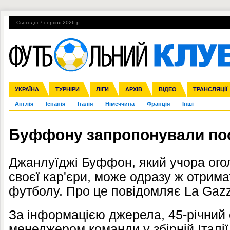
Сьогодні 7 серпня 2026 р.
Гарячі теми
УПЛ, 1-й тур
ВІЙНА
УПЛ-ПЕРЕХОДИ
УКРАЇНА
Збірна
Ліга чемпіонів
ЧС-2014
Прем'єр-ліга
ЄВРО-2016
ТУРНІРИ
Ліга Європи
Росія
Перша ліга
ЛІГИ
Міжнародні
Кубок конфедерацій
АРХІВ
Друга ліга
ВІДЕО
Ліга націй
Кубок України
ЧЄ-2015 (U-21
ТРАНСЛЯЦІЇ
Ліга конф
Англія
Іспанія
Італія
Німеччина
Франція
Інші
Буффону запропонували посад
Джанлуїджі Буффон, який учора ого
своєї кар'єри, може одразу ж отримат
футболу. Про це повідомляє La Gazze
За інформацією джерела, 45-річний 
менеджером команди у збірній Італі