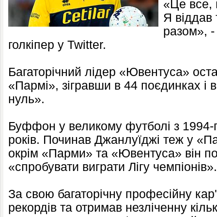
«Це все, 
Я віддав 
разом», 
голкіпер у Twitter.
Багаторічний лідер «Ювентуса» оста
«Пармі», зігравши в 44 поєдинках і 
нуль».
Буффон у великому футболі з 1994-г
років. Починав Джанлуїджі теж у «Па
окрім «Парми» та «Ювентуса» він п
«спробувати виграти Лігу чемпіонів».
За свою багаторічну професійну кар
рекордів та отримав незліченну кіль