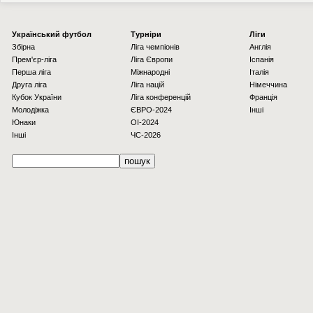
Українcький футбол
Турніри
Ліги
Збірна
Ліга чемпіонів
Англія
Прем'єр-ліга
Ліга Європи
Іспанія
Перша ліга
Міжнародні
Італія
Друга ліга
Ліга націй
Німеччина
Кубок України
Ліга конференцій
Франція
Молодіжка
ЄВРО-2024
Інші
Юнаки
OI-2024
Інші
ЧС-2026