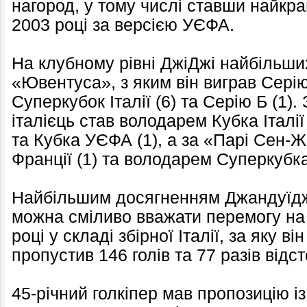
нагород, у тому числі ставши найкр
2003 році за версією УЄФА.
На клубному рівні ДжіДжі найбільших
«Ювентуса», з яким він виграв Серію А
Суперкубок Італії (6) та Серію Б (1
італієць став володарем Кубка Італії 
та Кубка УЄФА (1), а за «Парі Сен-
Франції (1) та володарем Суперкубка
Найбільшим досягненням Джандуїдж
можна сміливо вважати перемогу на 
році у складі збірної Італії, за яку ві
пропустив 146 голів та 77 разів відс
45-річний голкіпер мав пропозицію із