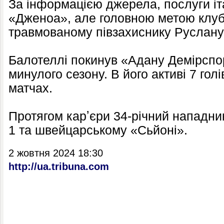
За інформацією джерела, послуги і
«Дженоа», але головною метою клубу
травмованому півзахиснику Руслан
Балотеллі покинув «Адану Демірсп
минулого сезону. В його активі 7 голі
матчах.
Протягом карʼєри 34-річний нападник 
1 та швейцарському «Сьйоні».
2 жовтня 2024 18:30
http://ua.tribuna.com