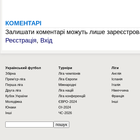
КОМЕНТАРІ
Залишати коментарі можуть лише зареєстрова
Реєстрація
,
Вхід
Українcький футбол
Турніри
Ліги
Збірна
Ліга чемпіонів
Англія
Прем'єр-ліга
Ліга Європи
Іспанія
Перша ліга
Міжнародні
Італія
Друга ліга
Ліга націй
Німеччина
Кубок України
Ліга конференцій
Франція
Молодіжка
ЄВРО-2024
Інші
Юнаки
OI-2024
Інші
ЧС-2026