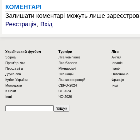
КОМЕНТАРІ
Залишати коментарі можуть лише зареєстрова
Реєстрація
,
Вхід
Українcький футбол
Турніри
Ліги
Збірна
Ліга чемпіонів
Англія
Прем'єр-ліга
Ліга Європи
Іспанія
Перша ліга
Міжнародні
Італія
Друга ліга
Ліга націй
Німеччина
Кубок України
Ліга конференцій
Франція
Молодіжка
ЄВРО-2024
Інші
Юнаки
OI-2024
Інші
ЧС-2026