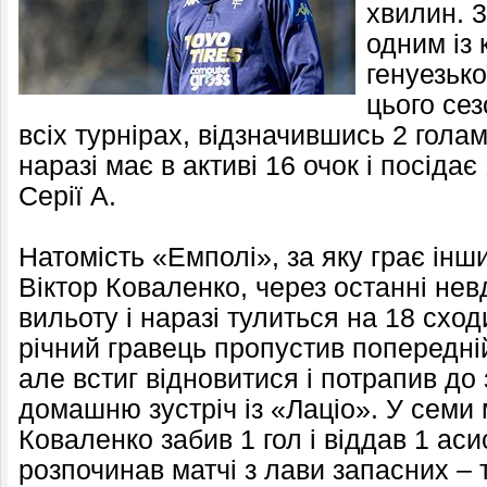
хвилин. 3
одним із
генуезьк
цього сез
всіх турнірах, відзначившись 2 гола
наразі має в активі 16 очок і посідає
Серії А.
Натомість «Емполі», за яку грає інш
Віктор Коваленко, через останні нев
вильоту і наразі тулиться на 18 сход
річний гравець пропустив попередні
але встиг відновитися і потрапив до
домашню зустріч із «Лаціо». У семи
Коваленко забив 1 гол і віддав 1 аси
розпочинав матчі з лави запасних – т