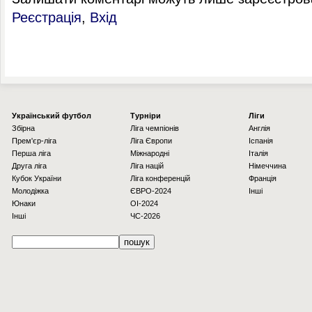
Реєстрація
,
Вхід
Українcький футбол
Турніри
Ліги
Збірна
Ліга чемпіонів
Англія
Прем'єр-ліга
Ліга Європи
Іспанія
Перша ліга
Міжнародні
Італія
Друга ліга
Ліга націй
Німеччина
Кубок України
Ліга конференцій
Франція
Молодіжка
ЄВРО-2024
Інші
Юнаки
OI-2024
Інші
ЧС-2026