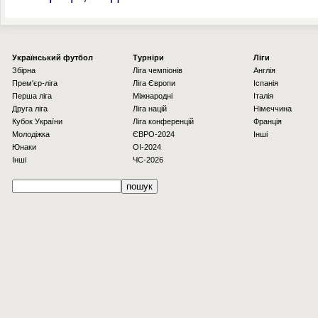
Українcький футбол
Турніри
Ліги
Збірна
Ліга чемпіонів
Англія
Прем'єр-ліга
Ліга Європи
Іспанія
Перша ліга
Міжнародні
Італія
Друга ліга
Ліга націй
Німеччина
Кубок України
Ліга конференцій
Франція
Молодіжка
ЄВРО-2024
Інші
Юнаки
OI-2024
Інші
ЧС-2026