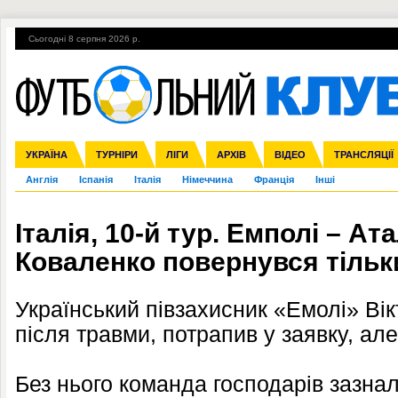
Сьогодні 8 серпня 2026 р.
Гарячі теми
УПЛ, 2-й тур
ВІЙНА
УПЛ-ПЕРЕХОДИ
УКРАЇНА
Збірна
Ліга чемпіонів
ЧС-2014
Прем'єр-ліга
ЄВРО-2016
ТУРНІРИ
Ліга Європи
Росія
Перша ліга
ЛІГИ
Міжнародні
Кубок конфедерацій
АРХІВ
Друга ліга
ВІДЕО
Ліга націй
Кубок України
ЧЄ-2015 (U-21
ТРАНСЛЯЦІЇ
Ліга конф
Англія
Іспанія
Італія
Німеччина
Франція
Інші
Італія, 10-й тур. Емполі – Ат
Коваленко повернувся тільк
Український півзахисник «Емолі» Ві
після травми, потрапив у заявку, але 
Без нього команда господарів зазнал