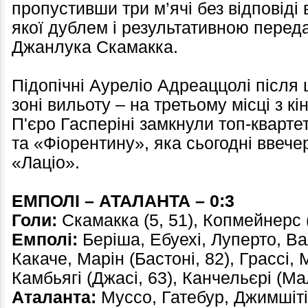
пропустивши три м’ячі без відповіді 
якої дублем і результативною перед
Джанлука Скамакка.
Підопічні Ауреліо Адреаццолі після 
зоні вильоту – на третьому місці з кі
П'єро Гасперіні замкнули топ-кварт
та «Фіорентину», яка сьогодні ввечер
«Лаціо».
ЕМПОЛІ – АТАЛАНТА – 0:3
Голи:
Скамакка (5, 51), Копмейнерс 
Емполі:
Беріша, Ебуехі, Луперто, Ва
Какаче, Марін (Бастоні, 82), Грассі, 
Камбьягі (Джасі, 63), Канчельєрі (Мал
Аталанта:
Муссо, Гатебур, Джимшіті