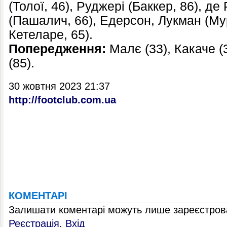
(Толої, 46), Руджері (Баккер, 86), д
(Пашалич, 66), Едерсон, Лукман (Мур
Кетеларе, 65).
Попередження:
Малє (33), Какаче (3
(85).
30 жовтня 2023 21:37
http://footclub.com.ua
КОМЕНТАРІ
Залишати коментарі можуть лише зареєстрова
Реєстрація
,
Вхід