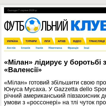
Сьогодні 7 серпня 2026 р.
Гарячі теми
УПЛ, 1-й тур
ВІЙНА
УПЛ-ПЕРЕХОДИ
УКРАЇНА
Збірна
Ліга чемпіонів
ЧС-2014
Прем'єр-ліга
ЄВРО-2016
ТУРНІРИ
Ліга Європи
Росія
Перша ліга
ЛІГИ
Міжнародні
Кубок конфедерацій
АРХІВ
Друга ліга
ВІДЕО
Ліга націй
Кубок України
ЧЄ-2015 (U-21
ТРАНСЛЯЦІЇ
Ліга конф
Англія
Іспанія
Італія
Німеччина
Франція
Інші
«Мілан» лідирує у боротьбі 
«Валенсії»
«Мілан» готовий збільшити свою пр
Юнуса Мусаха. У Gazzetta dello Spor
річний американський півзахисник д
умови з «россонері» на тлі чуток пр