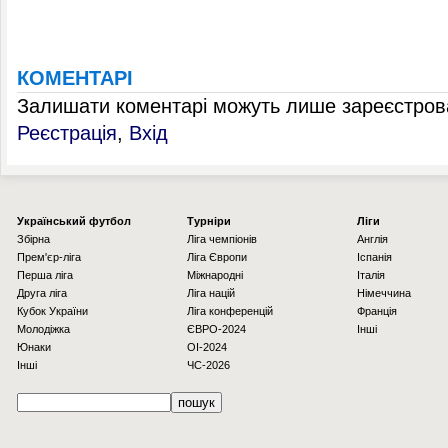
КОМЕНТАРІ
Залишати коментарі можуть лише зареєстрова
Реєстрація
,
Вхід
Українcький футбол
Турніри
Ліги
Збірна
Ліга чемпіонів
Англія
Прем'єр-ліга
Ліга Європи
Іспанія
Перша ліга
Міжнародні
Італія
Друга ліга
Ліга націй
Німеччина
Кубок України
Ліга конференцій
Франція
Молодіжка
ЄВРО-2024
Інші
Юнаки
OI-2024
Інші
ЧС-2026