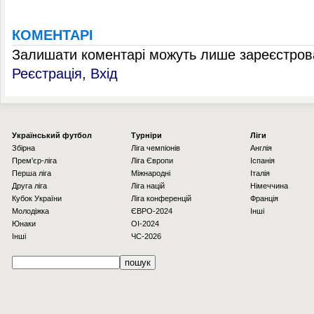
КОМЕНТАРІ
Залишати коментарі можуть лише зареєстрова
Реєстрація
,
Вхід
Українcький футбол
Турніри
Ліги
Збірна
Ліга чемпіонів
Англія
Прем'єр-ліга
Ліга Європи
Іспанія
Перша ліга
Міжнародні
Італія
Друга ліга
Ліга націй
Німеччина
Кубок України
Ліга конференцій
Франція
Молодіжка
ЄВРО-2024
Інші
Юнаки
OI-2024
Інші
ЧС-2026