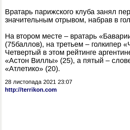
Вратарь парижского клуба занял пе
значительным отрывом, набрав в го
На втором месте – вратарь «Бавар
(75баллов), на третьем – голкипер 
Четвертый в этом рейтинге аргенти
«Астон Виллы» (25), а пятый – слов
«Атлетико» (20).
28 листопада 2021 23:07
http://terrikon.com