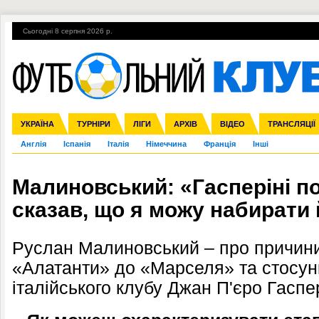
Сьогодні 8 серпня 2026 р.
Гарячі теми
УПЛ, 2-й тур
ВІЙНА
УПЛ-ПЕРЕХОДИ
УКРАЇНА
Збірна
Ліга чемпіонів
ЧС-2014
Прем'єр-ліга
ЄВРО-2016
ТУРНІРИ
Ліга Європи
Росія
Перша ліга
ЛІГИ
Міжнародні
Кубок конфедерацій
АРХІВ
Друга ліга
ВІДЕО
Ліга націй
Кубок України
ЧЄ-2015 (U-21
ТРАНСЛЯЦІЇ
Ліга конф
Англія
Іспанія
Італія
Німеччина
Франція
Інші
Малиновський: «Гасперіні по
сказав, що я можу набирати 
Руслан Малиновський – про причини
«Алатанти» до «Марселя» та стосун
італійського клубу Джан П'єро Гаспер