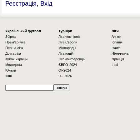
Реєстрація
,
Вхід
Українcький футбол
Турніри
Ліги
Збірна
Ліга чемпіонів
Англія
Прем'єр-ліга
Ліга Європи
Іспанія
Перша ліга
Міжнародні
Італія
Друга ліга
Ліга націй
Німеччина
Кубок України
Ліга конференцій
Франція
Молодіжка
ЄВРО-2024
Інші
Юнаки
OI-2024
Інші
ЧС-2026