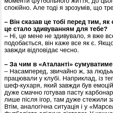
моменти футбольного життя, до цьог
спокійно. Але тоді я зрозумів, що тр
– Він сказав це тобі перед тим, як
це стало здивуванням для тебе?
– Ні, це мене не здивувало, я вже в
подобається, він каже все як є. Якщо
завжди відповідає чесно.
– За чим в «Аталанті» сумуватим
– Насамперед, звичайно ж, за людьм
працювали у клубі. Наприклад, із т
шеф-кухаря, який завжди був емоцій
дуже смачно готував пасту карбонар
лише після ігор, там дуже стежили 
Втім, аналогічна ситуація і у «Марсе