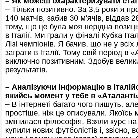
– Як можеш охарактеризувати етап
– Тільки позитивно. За 3,5 роки я п
140 матчів, забив 30 м'ячів, віддав 
тому, що це була моя нерідна позиці
в Італії. Ми грали у фіналі Кубка Італ
Лізі чемпіонів. Я бачив, що не у всіх
заграти в Італії. Тому свій період в
виключно позитивним. Здобув велики
результатів.
– Аналізуючи інформацію в італій
якийсь момент у тебе в «Аталанті»
– В інтернеті багато чого пишуть, ал
простіше, ніж це описували. Якоїсь м
змінилася філософія. Взяли курс н
купили нових футболістів і, звісно, 