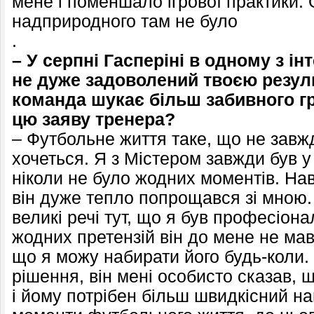
мене і поменшало ігрової практики. О
надприродного там не було
.
– У серпні Гасперіні в одному з ін
не дуже задоволений твоєю резул
команда шукає більш забивного гр
цю заяву тренера?
– Футбольне життя таке, що не завжд
хочеться. Я з Містером завжди був у
ніколи не було жодних моментів. Нав
він дуже тепло попрощався зі мною.
великі речі тут, що я був професіон
жодних претензій він до мене не мав
що я можу набирати його будь-коли.
рішення, він мені особисто сказав, 
і йому потрібен більш швидкісний на