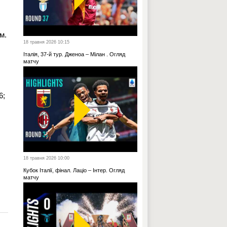
м.
18 травня 2026 10:15
Італія, 37-й тур. Дженоа – Мілан . Огляд
матчу
6;
18 травня 2026 10:00
Кубок Італії, фінал. Лаціо – Інтер. Огляд
матчу