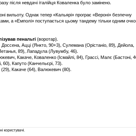
зу після невдачі італійця Коваленка було замінено.
оні вильоту. Однак тепер «Кальярі» програє «Вероні» безпечну
ами, а «Емполі» поступається цьому тандему тільки одним очко
лізував пенальті
(воротар).
Доссена, Ацці (Янкто, 90+3), Сулемана (Орістаніо, 89), Дейола,
Петанья, 89), Лападула (Лувумбу, 46).
кевич, Какаче, Коваленко (Ісмайлі, 84), Грассі, Малє (Бастоні, 4
, 60), Капуто (Канчельєрі, 73).
(29), Какаче (64), Валюкевич (80).
і користувачі.