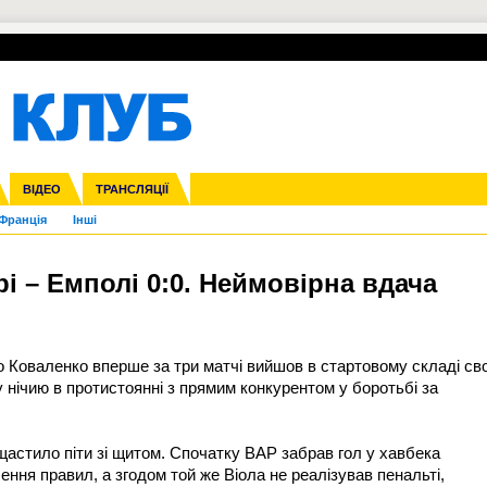
УПЛ-ПЕРЕХОДИ
СКРИЖАЛІ
ЄВРОКУБКИ
Зол
нфедерацій
га ліга
ВІДЕО
Ліга націй
Кубок України
ЧЄ-2015 (U-21)
ТРАНСЛЯЦІЇ
Ліга конференцій
Молодіжка
Копа Америка
ЄВРО-2024
Юнаки
ЧС-2018
Інші
OI-2024
ЄВРО-2020
ЧС-2026
Ч
Франція
Інші
ярі – Емполі 0:0. Неймовірна вдача
о Коваленко вперше за три матчі вийшов в стартовому складі св
у нічию в протистоянні з прямим конкурентом у боротьбі за
щастило піти зі щитом. Спочатку ВАР забрав гол у хавбека
ення правил, а згодом той же Віола не реалізував пенальті,