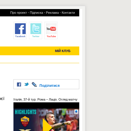
-
-
-
Про проект
Підписка
Реклама
Контакти
отий КЛУБ
УСІ ТРАНСФЕРИ
С-2019 (U-20)
ЧС-2022
МІЙ КЛУБ
Поділитися
оєї
Італія, 37-й тур. Рома – Лаціо. Огляд матчу