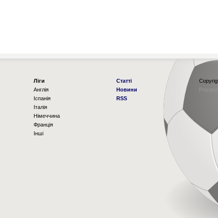
Ліги
Статті
Copyrig
Англія
Новини
Рорзро
Іспанія
RSS
Італія
Німеччина
Франція
Інші