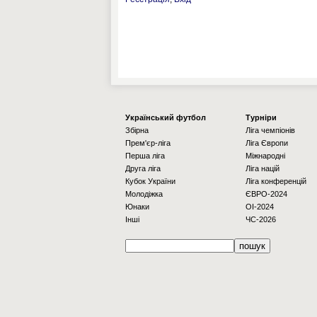
Українcький футбол
Турніри
Збірна
Ліга чемпіонів
Прем'єр-ліга
Ліга Європи
Перша ліга
Міжнародні
Друга ліга
Ліга націй
Кубок України
Ліга конференцій
Молодіжка
ЄВРО-2024
Юнаки
OI-2024
Інші
ЧС-2026