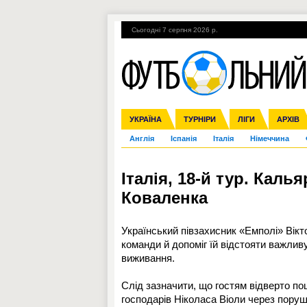
Сьогодні 7 серпня 2026 р.
Гарячі теми
УПЛ, 1-й тур
ВІЙНА
УКРАЇНА
Збірна
Ліга чемпіонів
ЧС-2014
Прем'єр-ліга
ЄВРО-2016
ТУРНІРИ
Ліга Європи
Росія
Перша ліга
ЛІГИ
Міжнародні
Кубок ко
АРХІВ
Дру
Англія
Іспанія
Італія
Німеччина
Італія, 18-й тур. Каль
Коваленка
Український півзахисник «Емполі» Вікт
команди й допоміг їй відстояти важлив
виживання.
Слід зазначити, що гостям відверто по
господарів Ніколаса Віоли через поруш