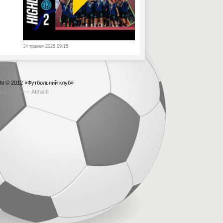
14 травня 2026 09:15
ht © 2012
«Футбольний клуб»
бка сайта —
Attracti