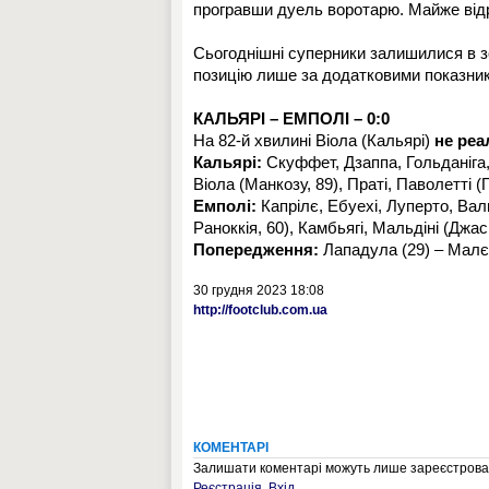
програвши дуель воротарю. Майже відра
Сьогоднішні суперники залишилися в з
позицію лише за додатковими показник
КАЛЬЯРІ – ЕМПОЛІ – 0:0
На 82-й хвилині Віола (Кальярі)
не реа
Кальярі:
Скуффет, Дзаппа, Гольданіга, 
Віола (Манкозу, 89), Праті, Паволетті (
Емполі:
Капрілє, Ебуехі, Луперто, Валю
Раноккія, 60), Камбьягі, Мальдіні (Джасі
Попередження:
Лападула (29) – Малє 
30 грудня 2023 18:08
http://footclub.com.ua
КОМЕНТАРІ
Залишати коментарі можуть лише зареєстрован
Реєстрація
,
Вхід