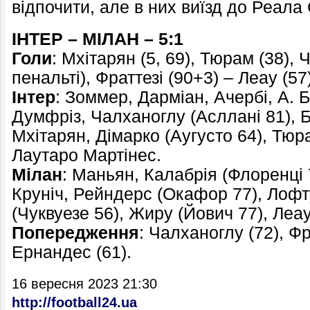
відпочити, але в них виїзд до Реала
ІНТЕР – МІЛАН – 5:1
Голи
: Мхітарян (5, 69), Тюрам (38), 
пенальті), Фраттезі (90+3) – Леау (57)
Інтер
: Зоммер, Дарміан, Ачербі, А. Б
Думфріз, Чалханоглу (Асллані 81), Б
Мхітарян, Дімарко (Аугусто 64), Тюр
Лаутаро Мартінес.
Мілан
: Маньян, Калабрія (Флоренці 7
Круніч, Рейндерс (Окафор 77), Лофт
(Чуквуезе 56), Жиру (Йович 77), Леау
Попередження
: Чалханоглу (72), Фр
Ернандес (61).
16 вересня 2023 21:30
http://football24.ua