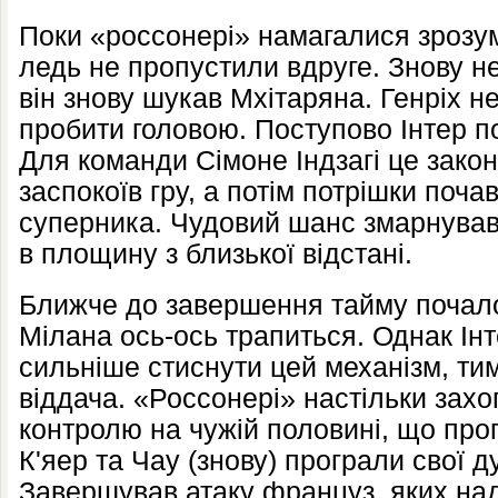
Поки «россонері» намагалися зрозумі
ледь не пропустили вдруге. Знову не
він знову шукав Мхітаряна. Генріх не
пробити головою. Поступово Інтер по
Для команди Сімоне Індзагі це зако
заспокоїв гру, а потім потрішки поча
суперника. Чудовий шанс змарнував
в площину з близької відстані.
Ближче до завершення тайму почало
Мілана ось-ось трапиться. Однак Ін
сильніше стиснути цей механізм, т
віддача. «Россонері» настільки за
контролю на чужій половині, що проґ
К'яер та Чау (знову) програли свої 
Завершував атаку француз, яких на