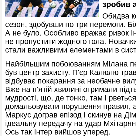
зробив а
Обидва к
сезон, здобувши по три перемоги. Бі
А не було. Особливо вражає ривок І
не пропустити жодного гола. Новачк
стали важливими елементами в систе
Найбільшим побоюванням Мілана пе
був центр захисту. П'єр Калюлю тра
відбуває покарання за необачне вил
Вже на п'ятій хвилині отримали під
мудрості, що, де тонко, там і рветьс
домальовувати порушення правил, а
Маркус дограв епізод і скинув на Ді
ідеальну передачу на удар Мхітаряну
Ось так Інтер вийшов уперед.