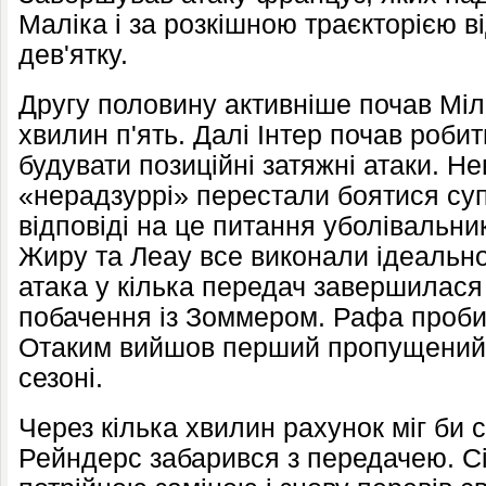
Маліка і за розкішною траєкторією в
дев'ятку.
Другу половину активніше почав Міл
хвилин п'ять. Далі Інтер почав роби
будувати позиційні затяжні атаки. Н
«нерадзуррі» перестали боятися су
відповіді на це питання уболівальни
Жиру та Леау все виконали ідеальн
атака у кілька передач завершилася
побачення із Зоммером. Рафа пробив
Отаким вийшов перший пропущений 
сезоні.
Через кілька хвилин рахунок міг би с
Рейндерс забарився з передачею. Сі