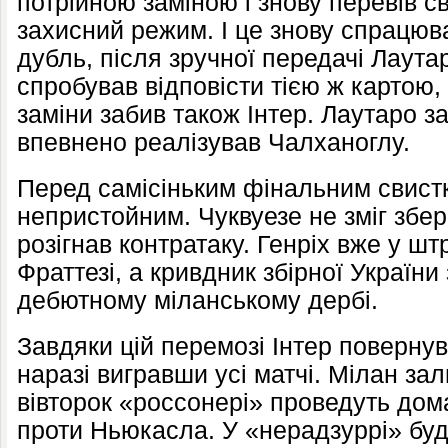
потрійною заміною і знову перевів 
захисний режим. І це знову спрацю
дубль, після зручної передачі Лаута
спробував відповісти тією ж картою, 
заміни забив також Інтер. Лаутаро з
впевнено реалізував Чалханоглу.
Перед самісіньким фінальним свистк
непристойним. Чуквуезе не зміг збер
розігнав контратаку. Генріх вже у ш
Фраттезі, а кривдник збірної України
дебютному міланському дербі.
Завдяки цій перемозі Інтер повернув
наразі вигравши усі матчі. Мілан за
вівторок «россонері» проведуть дома
проти Ньюкасла. У «нерадзуррі» буд