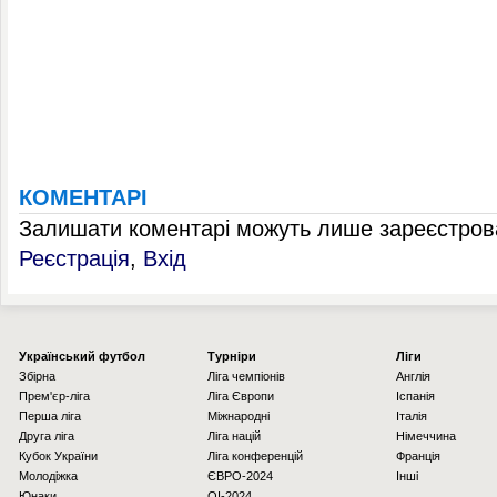
КОМЕНТАРІ
Залишати коментарі можуть лише зареєстрова
Реєстрація
,
Вхід
Українcький футбол
Турніри
Ліги
Збірна
Ліга чемпіонів
Англія
Прем'єр-ліга
Ліга Європи
Іспанія
Перша ліга
Міжнародні
Італія
Друга ліга
Ліга націй
Німеччина
Кубок України
Ліга конференцій
Франція
Молодіжка
ЄВРО-2024
Інші
Юнаки
OI-2024