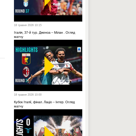
18 травня 2026 10:15
Італія, 37-й тур. Дженоа – Мілан . Огляд
матчу
18 травня 2026 10:00
Кубок Італії, фінал. Лаціо – Інтер. Огляд
матчу