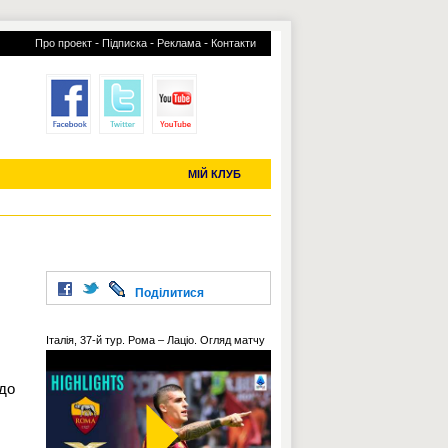
-
-
-
Про проект
Підписка
Реклама
Контакти
отий КЛУБ
УСІ ТРАНСФЕРИ
С-2019 (U-20)
ЧС-2022
МІЙ КЛУБ
Поділитися
Італія, 37-й тур. Рома – Лаціо. Огляд матчу
 до