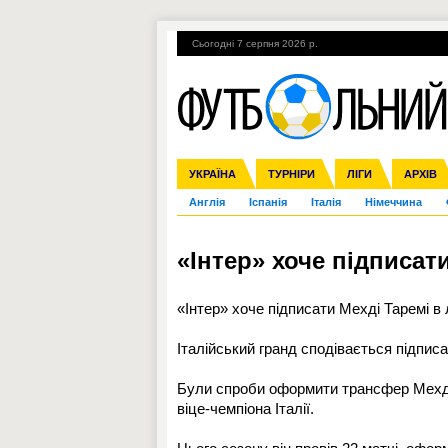
Сьогодні 7 серпня 2026 р.
Гарячі теми
УПЛ, 1-й тур
ВІЙНА
УКРАЇНА
Збірна
Ліга чемпіонів
ЧС-2014
Прем'єр-ліга
ЄВРО-2016
ТУРНІРИ
Ліга Європи
Росія
Перша ліга
ЛІГИ
Міжнародні
Кубок ко
АРХІВ
Дру
Англія
Іспанія
Італія
Німеччина
«Інтер» хоче підписат
«Інтер» хоче підписати Мехді Таремі в
Італійський гранд сподівається підписат
Були спроби оформити трансфер Мехді 
віце-чемпіона Італії.