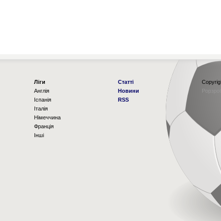
Ліги
Статті
Copyrig
Англія
Новини
Рорзро
Іспанія
RSS
Італія
Німеччина
Франція
Інші