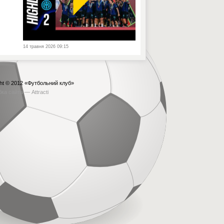
14 травня 2026 09:15
ht © 2012
«Футбольний клуб»
бка сайта —
Attracti