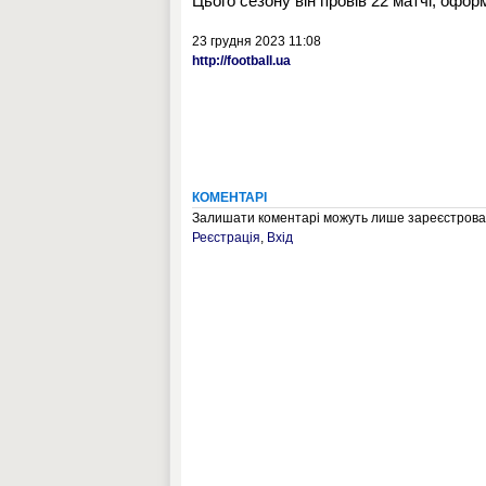
Цього сезону він провів 22 матчі, оформи
23 грудня 2023 11:08
http://football.ua
КОМЕНТАРІ
Залишати коментарі можуть лише зареєстрован
Реєстрація
,
Вхід