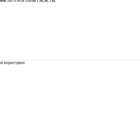
в по п'ять голів і асистів.
і користувачі.