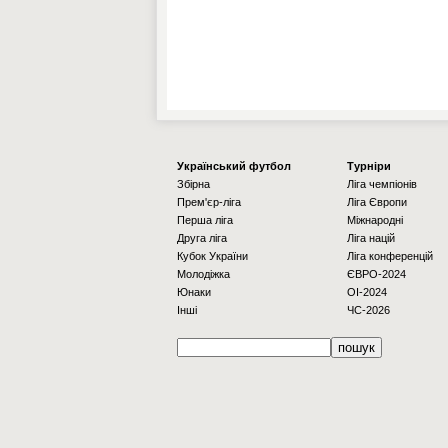
Українcький футбол
Турніри
Збірна
Ліга чемпіонів
Прем'єр-ліга
Ліга Європи
Перша ліга
Міжнародні
Друга ліга
Ліга націй
Кубок України
Ліга конференцій
Молодіжка
ЄВРО-2024
Юнаки
OI-2024
Інші
ЧС-2026