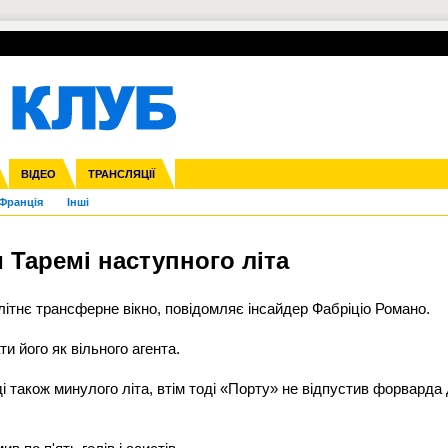
УПЛ-ПЕРЕХОДИ
СКРИЖАЛІ
ЄВРОКУБКИ
Зол
нфедерацій
га ліга
ВІДЕО
Ліга націй
Кубок України
ЧЄ-2015 (U-21)
ТРАНСЛЯЦІЇ
Ліга конференцій
Молодіжка
Копа Америка
ЄВРО-2024
Юнаки
ЧС-2018
Інші
OI-2024
ЄВРО-2020
ЧС-2026
Ч
Франція
Інші
и Таремі наступного літа
 літнє трансферне вікно, повідомляє інсайдер Фабріціо Романо.
и його як вільного агента.
також минулого літа, втім тоді «Порту» не відпустив форварда