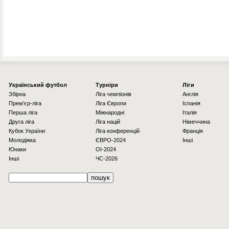
Українcький футбол
Турніри
Ліги
Збірна
Ліга чемпіонів
Англія
Прем'єр-ліга
Ліга Європи
Іспанія
Перша ліга
Міжнародні
Італія
Друга ліга
Ліга націй
Німеччина
Кубок України
Ліга конференцій
Франція
Молодіжка
ЄВРО-2024
Інші
Юнаки
OI-2024
Інші
ЧС-2026