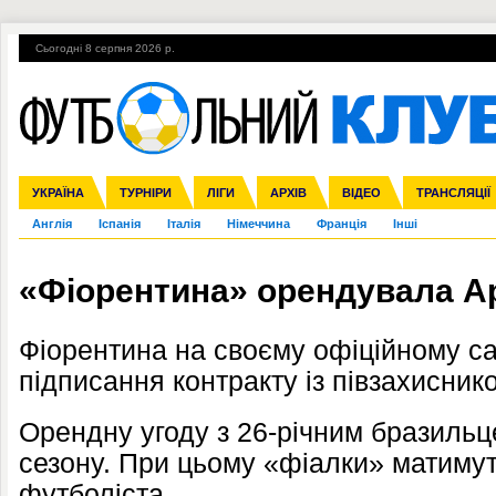
Сьогодні 8 серпня 2026 р.
Гарячі теми
УПЛ, 2-й тур
ВІЙНА
УПЛ-ПЕРЕХОДИ
УКРАЇНА
Збірна
Ліга чемпіонів
ЧС-2014
Прем'єр-ліга
ЄВРО-2016
ТУРНІРИ
Ліга Європи
Росія
Перша ліга
ЛІГИ
Міжнародні
Кубок конфедерацій
АРХІВ
Друга ліга
ВІДЕО
Ліга націй
Кубок України
ЧЄ-2015 (U-21
ТРАНСЛЯЦІЇ
Ліга конф
Англія
Іспанія
Італія
Німеччина
Франція
Інші
«Фіорентина» орендувала А
Фіорентина на своєму офіційному са
підписання контракту із півзахисни
Орендну угоду з 26-річним бразильц
сезону. При цьому «фіалки» матимут
футболіста.