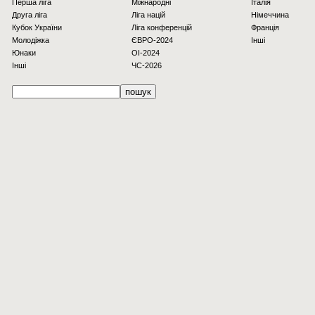
Перша ліга
Міжнародні
Італія
Друга ліга
Ліга націй
Німеччина
Кубок України
Ліга конференцій
Франція
Молодіжка
ЄВРО-2024
Інші
Юнаки
OI-2024
Інші
ЧС-2026