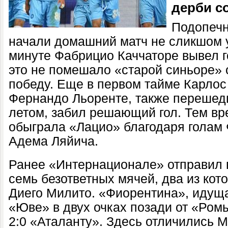
дерби со
Подопечн
начали домашний матч не сликшом у
минуте Фабрицио Каччаторе вывел г
это не помешало «старой синьоре» 
победу. Еще в первом тайме Карлос 
Фернандо Льоренте, также переше
летом, забил решающий гол. Тем в
обыграла «Лацио» благодаря голам 
Адема Ляйича.
Ранее «Интернационале» отправил 
семь безответных мячей, два из кот
Диего Милито. «Фиорентина», идущ
«Юве» в двух очках позади от «Ром
2:0 «Аталанту». Здесь отличились 