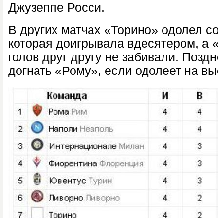
Джузеппе Росси.
В других матчах «Торино» одолел со
которая доигрывала вдесятером, а 
голов друг другу не забивали. Позд
догнать «Рому», если одолеет на в