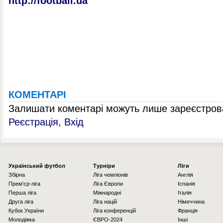
http://football.ua
КОМЕНТАРІ
Залишати коментарі можуть лише зареєстрова
Реєстрація
,
Вхід
Українcький футбол
Турніри
Ліги
Збірна
Ліга чемпіонів
Англія
Прем'єр-ліга
Ліга Європи
Іспанія
Перша ліга
Міжнародні
Італія
Друга ліга
Ліга націй
Німеччина
Кубок України
Ліга конференцій
Франція
Молодіжка
ЄВРО-2024
Інші