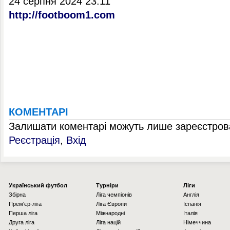
24 серпня 2024 23:11
http://footboom1.com
КОМЕНТАРІ
Залишати коментарі можуть лише зареєстрова
Реєстрація
,
Вхід
Українcький футбол
Турніри
Ліги
Збірна
Ліга чемпіонів
Англія
Прем'єр-ліга
Ліга Європи
Іспанія
Перша ліга
Міжнародні
Італія
Друга ліга
Ліга націй
Німеччина