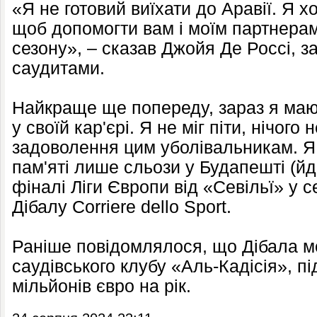
«Я не готовий виїхати до Аравії. Я 
щоб допомогти вам і моїм партнерам
сезону», – сказав Джойя Де Россі, з
саудитами.
Найкраще ще попереду, зараз я маю
у своїй кар'єрі. Я не міг піти, нічого
задоволення цим уболівальникам. Я 
пам'яті лише сльози у Будапешті (йд
фіналі Ліги Європи від «Севільї» у се
Дібалу Corriere dello Sport.
Раніше повідомлялося, що Дібала м
саудівського клубу «Аль-Кадісія», п
мільйонів євро на рік.