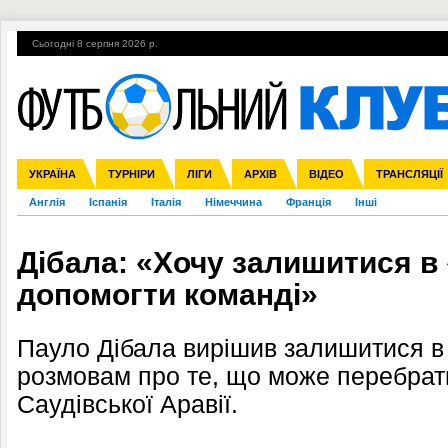
Сьогодні 8 серпня 2026 р.
Гарячі теми
УПЛ, 2-й тур
ВІЙНА
УПЛ-ПЕРЕХОДИ
УКРАЇНА
Збірна
Ліга чемпіонів
ЧС-2014
Прем'єр-ліга
ЄВРО-2016
ТУРНІРИ
Ліга Європи
Росія
Перша ліга
ЛІГИ
Міжнародні
Кубок конфедерацій
АРХІВ
Друга ліга
ВІДЕО
Ліга націй
Кубок України
ЧЄ-2015 (U-21
ТРАНСЛЯЦІЇ
Ліга конф
Англія
Іспанія
Італія
Німеччина
Франція
Інші
Дібала: «Хочу залишитися в
допомогти команді»
Пауло Дібала вирішив залишитися в
розмовам про те, що може перебрат
Саудівської Аравії.