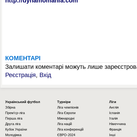
http://dynamomania.com
КОМЕНТАРІ
Залишати коментарі можуть лише зареєстрова
Реєстрація
,
Вхід
Українcький футбол
Турніри
Ліги
Збірна
Ліга чемпіонів
Англія
Прем'єр-ліга
Ліга Європи
Іспанія
Перша ліга
Міжнародні
Італія
Друга ліга
Ліга націй
Німеччина
Кубок України
Ліга конференцій
Франція
Молодіжка
ЄВРО-2024
Інші