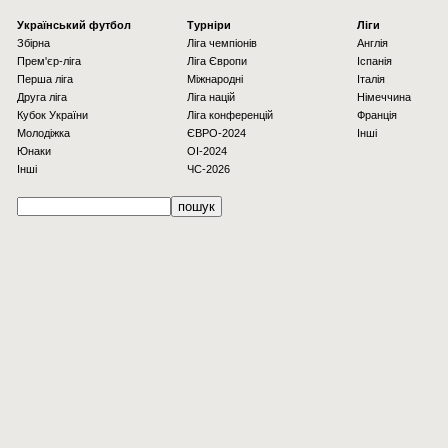
Українcький футбол
Турніри
Ліги
Збірна
Ліга чемпіонів
Англія
Прем'єр-ліга
Ліга Європи
Іспанія
Перша ліга
Міжнародні
Італія
Друга ліга
Ліга націй
Німеччина
Кубок України
Ліга конференцій
Франція
Молодіжка
ЄВРО-2024
Інші
Юнаки
OI-2024
Інші
ЧС-2026