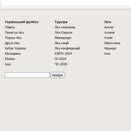
Українcький футбол
Турніри
Ліги
Збірна
Ліга чемпіонів
Англія
Прем'єр-ліга
Ліга Європи
Іспанія
Перша ліга
Міжнародні
Італія
Друга ліга
Ліга націй
Німеччина
Кубок України
Ліга конференцій
Франція
Молодіжка
ЄВРО-2024
Інші
Юнаки
OI-2024
Інші
ЧС-2026