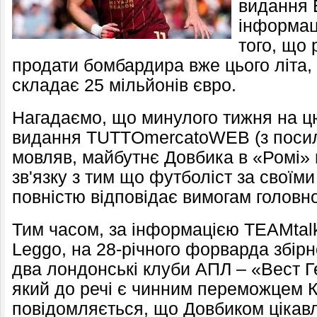
видання E
інформац
того, що
продати бомбардира вже цього літа, 
складає 25 мільйонів євро.
Нагадаємо, що минулого тижня на ц
видання TUTTOmercatoWEB (з посила
мовляв, майбутнє Довбика в «Ромі» 
зв'язку з тим що футболіст за своїм
повністю відповідає вимогам головн
Тим часом, за інформацією TEAMtal
Leggo, на 28-річного форварда збірн
два лондонські клуби АПЛ – «Вест Г
який до речі є чинним переможцем К
повідомляється, що Довбиком цікав