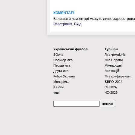
КОМЕНТАРІ
Залишати коментарі можуть лише зареєстрован
Реєстрація
,
Вхід
Українcький футбол
Турніри
Збірна
Ліга чемпіонів
Прем'єр-ліга
Ліга Європи
Перша ліга
Міжнародні
Друга ліга
Ліга націй
Кубок України
Ліга конференцій
Молодіжка
ЄВРО-2024
Юнаки
OI-2024
Інші
ЧС-2026