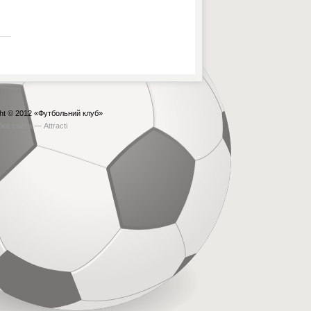
ht © 2012
«Футбольний клуб»
бка сайта —
Attracti