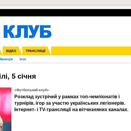
УПЛ-ПЕРЕХОДИ
СКРИЖАЛІ
ЄВРОКУБКИ
Зол
нфедерацій
га ліга
ВІДЕО
Ліга націй
Кубок України
ЧЄ-2015 (U-21)
ТРАНСЛЯЦІЇ
Ліга конференцій
Молодіжка
Копа Америка
ЄВРО-2024
Юнаки
ЧС-2018
Інші
OI-2024
ЄВРО-2020
ЧС-2026
Ч
Франція
Інші
лі, 5 січня
«Футбольний клуб»
Розклад зустрічей у рамках топ-чемпіонатів і
турнірів, ігор за участю українських легіонерів.
Інтернет- і TV-трансляції на вітчизняних каналах.