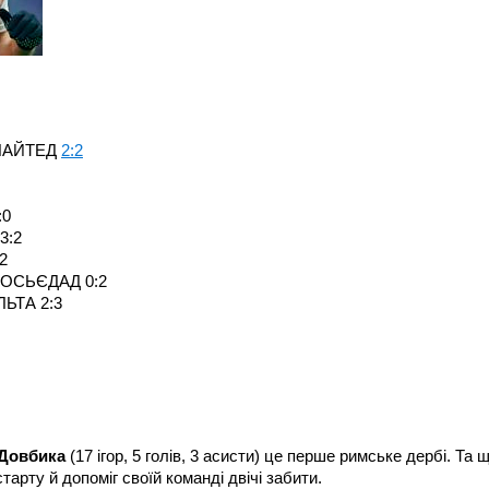
НАЙТЕД
2:2
:0
:2
2
СЬЄДАД 0:2
ТА 2:3
Довбика
(17 ігор, 5 голів, 3 асисти) це перше римське дербі. Та 
арту й допоміг своїй команді двічі забити.