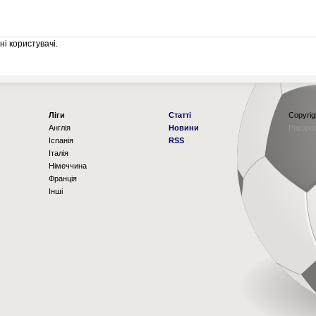
і користувачі.
Ліги
Статті
Copyrig
Англія
Новини
Рорзро
Іспанія
RSS
Італія
Німеччина
Франція
Інші