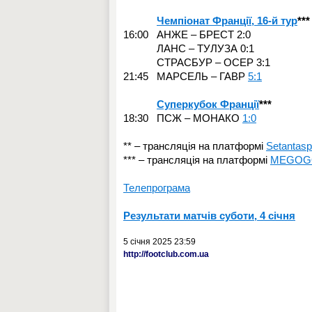
Чемпіонат Франції, 16-й тур
***
16:00 АНЖЕ – БРЕСТ 2:0
ЛАНС – ТУЛУЗА 0:1
СТРАСБУР – ОСЕР 3:1
21:45 МАРСЕЛЬ – ГАВР
5:1
Суперкубок Франції
***
18:30 ПСЖ – МОНАКО
1:0
** – трансляція на платформі
Setantasp
***
– трансляція на платформі
MEGOG
Телепрограма
Результати матчів суботи, 4 січня
5 січня 2025 23:59
http://footclub.com.ua