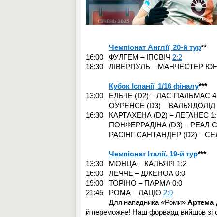
Чемпіонат Англії, 20-й тур
**
16:00 ФУЛГЕМ – ІПСВІЧ
2:2
18:30 ЛІВЕРПУЛЬ – МАНЧЕСТЕР Ю
Кубок Іспанії, 1/16 фіналу
***
13:00 ЕЛЬЧЕ (D2) – ЛАС-ПАЛЬМАС 4
ОУРЕНСЕ (D3) – ВАЛЬЯДОЛІД 3
16:30 КАРТАХЕНА (D2) – ЛЕГАНЕС 1:
ПОНФЕРРАДІНА (D3) – РЕАЛ СО
РАСІНГ САНТАНДЕР (D2) – СЕЛЬ
Чемпіонат Італії, 19-й тур
***
13:30 МОНЦА – КАЛЬЯРІ 1:2
16:00 ЛЕЧЧЕ – ДЖЕНОА 0:0
19:00 ТОРІНО – ПАРМА 0:0
21:45 РОМА – ЛАЦІО
2:0
Для нападника «Роми»
Артема 
й переможне! Наш форвард вийшов зі ст