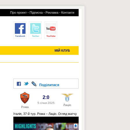
-
-
-
Про проект
Підписка
Реклама
Контакти
отий КЛУБ
УСІ ТРАНСФЕРИ
С-2019 (U-20)
ЧС-2022
МІЙ КЛУБ
Поділитися
2:0
5 січня 2025
Лаціо
Рома
Італія, 37-й тур. Рома – Лаціо. Огляд матчу