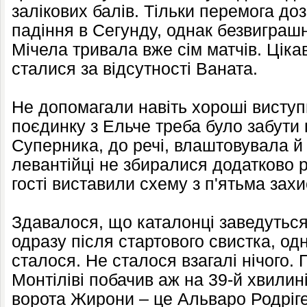
залікових балів. Тільки перемога до
падіння в Сегунду, однак безвиграшн
Мічела тривала вже сім матчів. Цікав
сталися за відсутності Ваната.
Не допомагали навіть хороші виступ
поєдинку з Ельче треба було забути п
Суперника, до речі, влаштовувала й 
левантійці не збиралися додатково р
гості виставили схему з п'ятьма зах
Здавалося, що каталонці заведуться
одразу після стартового свистка, одн
сталося. Не сталося взагалі нічого.
Монтіліві побачив аж на 39-й хвилині
ворота Жирони – це Альваро Родріг