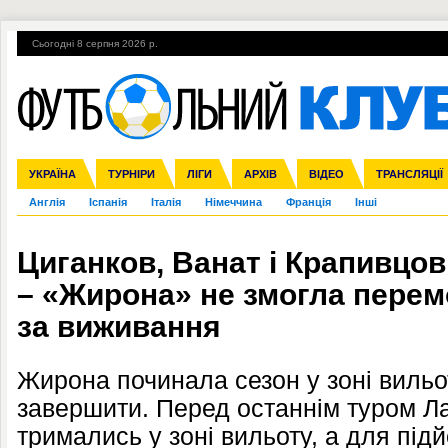
Сьогодні 8 серпня 2026 р.
Гарячі теми
УПЛ, 2-й тур
ВІЙНА
УПЛ-ПЕРЕХОДИ
УКРАЇНА
Збірна
Ліга чемпіонів
ЧС-2014
Прем'єр-ліга
ЄВРО-2016
ТУРНІРИ
Ліга Європи
Росія
Перша ліга
ЛІГИ
Міжнародні
Кубок конфедерацій
АРХІВ
Друга ліга
ВІДЕО
Ліга націй
Кубок України
ЧЄ-2015 (U-21
ТРАНСЛЯЦІЇ
Ліга конф
Англія
Іспанія
Італія
Німеччина
Франція
Інші
Циганков, Ванат і Крапивцов
– «Жирона» не змогла перем
за виживання
Жирона починала сезон у зоні вильо
завершити. Перед останнім туром Ла
тримались у зоні вильоту, а для під