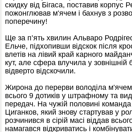
скидку від Бігаса, поставив корпус Р
пожонглював м'ячем і бахнув з розво
поперечину!
Ще за п’ять хвилин Альваро Родрігес
Ельче, підхопивши відскок після кр
влетів на лівий край карного майдан
кут, але сфера влучила у зовнішній б
відверто відскочили.
Жирона до перерви володіла м'ячем
всього 9 дотиків у штрафному та ви
передач. На чужій половині команда 
Циганков, який знову стартував у р
розчинився в сірій масі віддав всьог
намагався відкриватись і комбінуват