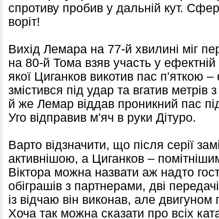
спротиву пробив у дальній кут. Сфер
воріт!
Вихід Лемара на 77-й хвилині міг пе
на 80-й Тома взяв участь у ефектній 
якої Циганков викотив пас п'яткою –
змістився під удар та вгатив метрів 
й же Лемар віддав проникний пас під
Уго відправив м'яч в руки Дітуро.
Варто відзначити, що після серії за
активнішою, а Циганков – помітнішим
Віктора можна назвати аж надто гос
обіграшів з партнерами, дві передачі 
із відчаю він виконав, але двигуном 
Хоча так можна сказати про всіх ката