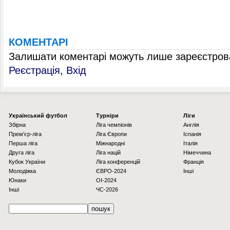
КОМЕНТАРІ
Залишати коментарі можуть лише зареєстрова
Реєстрація
,
Вхід
Українcький футбол
Турніри
Ліги
Збірна
Ліга чемпіонів
Англія
Прем'єр-ліга
Ліга Європи
Іспанія
Перша ліга
Міжнародні
Італія
Друга ліга
Ліга націй
Німеччина
Кубок України
Ліга конференцій
Франція
Молодіжка
ЄВРО-2024
Інші
Юнаки
OI-2024
Інші
ЧС-2026