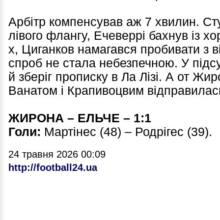
Арбітр компенсував аж 7 хвилин. Сту
лівого флангу, Ечеверрі бахнув із хор
х, Циганков намагався пробивати з в
спроб не стала небезпечною. У підс
й зберіг прописку в Ла Лізі. А от Жи
Ванатом і Крапивоцвим відправилась
ЖИРОНА – ЕЛЬЧЕ – 1:1
Голи:
Мартінес (48) – Родрігес (39).
24 травня 2026 00:09
http://football24.ua