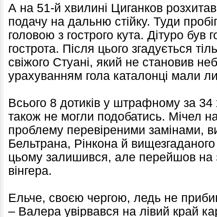
А на 51-й хвилині Циганков розхитав
подачу на дальню стійку. Туди пробі
головою з гострого кута. Дітуро був г
гострота. Після цього згадується ті
свіжого Стуані, який не становив неб
урахуванням гола каталонці мали ли
Всього 8 дотиків у штрафному за 34
також не могли подобатись. Мічел н
проблему перевіреними замінами, в
Бельтрана, Рінкона й вищезгаданого
цьому залишився, але перейшов на 
вінгера.
Ельче, своєю чергою, ледь не приби
– Валера увірвався на лівий край к