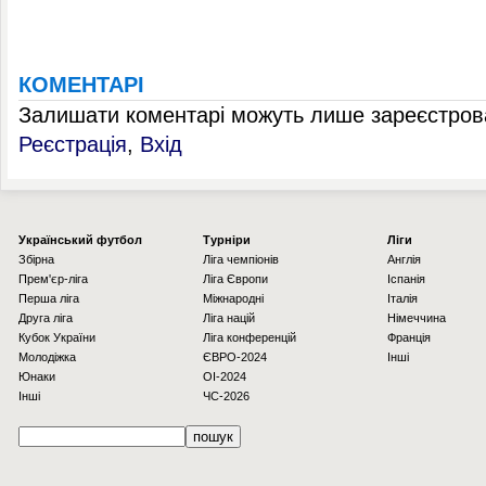
КОМЕНТАРІ
Залишати коментарі можуть лише зареєстрова
Реєстрація
,
Вхід
Українcький футбол
Турніри
Ліги
Збірна
Ліга чемпіонів
Англія
Прем'єр-ліга
Ліга Європи
Іспанія
Перша ліга
Міжнародні
Італія
Друга ліга
Ліга націй
Німеччина
Кубок України
Ліга конференцій
Франція
Молодіжка
ЄВРО-2024
Інші
Юнаки
OI-2024
Інші
ЧС-2026