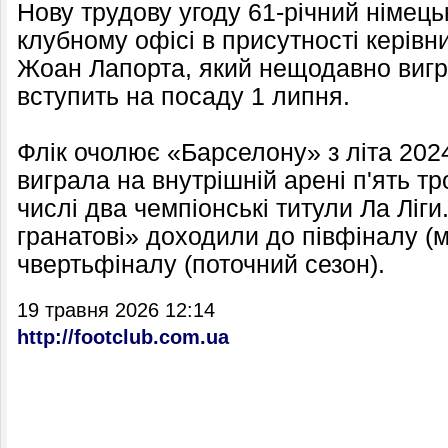
Нову трудову угоду 61-річний німець
клубному офісі в присутності керівни
Жоан Лапорта, який нещодавно вигр
вступить на посаду 1 липня.
Флік очолює «Барселону» з літа 2024
виграла на внутрішній арені п'ять тр
числі два чемпіонські титули Ла Ліги.
гранатові» доходили до півфіналу (м
чвертьфіналу (поточний сезон).
19 травня 2026 12:14
http://footclub.com.ua