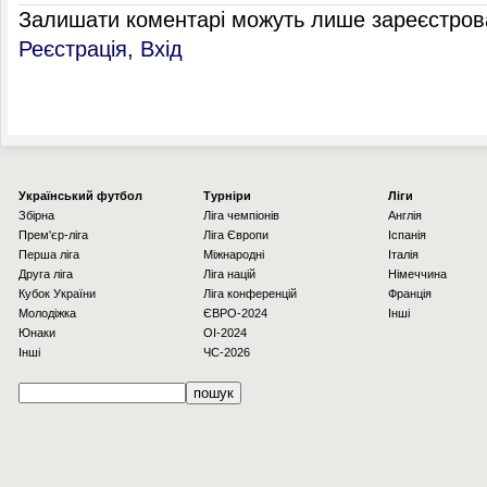
Залишати коментарі можуть лише зареєстрова
Реєстрація
,
Вхід
Українcький футбол
Турніри
Ліги
Збірна
Ліга чемпіонів
Англія
Прем'єр-ліга
Ліга Європи
Іспанія
Перша ліга
Міжнародні
Італія
Друга ліга
Ліга націй
Німеччина
Кубок України
Ліга конференцій
Франція
Молодіжка
ЄВРО-2024
Інші
Юнаки
OI-2024
Інші
ЧС-2026