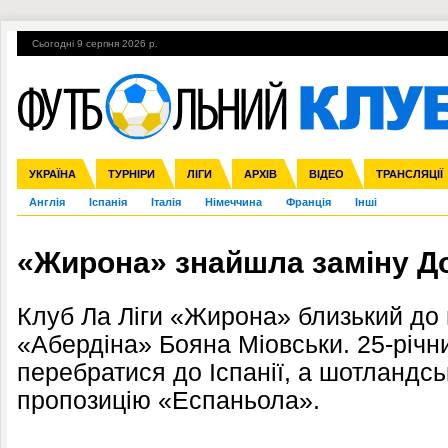
Сьогодні 9 серпня 2026 р.
Гарячі теми
УПЛ, 2-й тур
ВІЙНА
УПЛ-ПЕРЕХОДИ
УКРАЇНА
Збірна
Ліга чемпіонів
ЧС-2014
Прем'єр-ліга
ЄВРО-2016
ТУРНІРИ
Ліга Європи
Росія
Перша ліга
ЛІГИ
Міжнародні
Кубок конфедерацій
АРХІВ
Друга ліга
ВІДЕО
Ліга націй
Кубок України
ЧЄ-2015 (U-21
ТРАНСЛЯЦІЇ
Ліга конф
Англія
Іспанія
Італія
Німеччина
Франція
Інші
«Жирона» знайшла заміну До
Клуб Ла Ліги «Жирона» близький до
«Абердіна» Бояна Міовськи. 25-річн
перебратися до Іспанії, а шотландсь
пропозицію «Еспаньола».