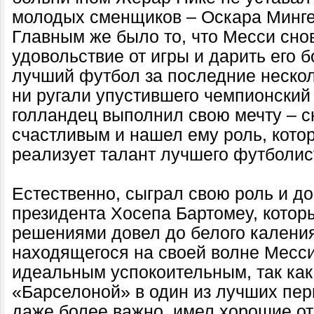
молодых сменщиков – Оскара Минге
Главным же было то, что Месси сно
удовольствие от игры и дарить его
лучший футбол за последние несколь
ни ругали упустившего чемпионский
голландец выполнил свою мечту – с
счастливым и нашел ему роль, кото
реализует талант лучшего футболис
Естественно, сыграл свою роль и д
президента Хосепа Бартомеу, кото
решениями довел до белого каления
находящегося на своей волне Месси
идеальным успокоительным, так как
«Барселоной» в один из лучших пери
даже более важно, имел хорошие о