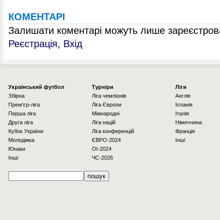
КОМЕНТАРІ
Залишати коментарі можуть лише зареєстрова
Реєстрація
,
Вхід
Українcький футбол
Турніри
Ліги
Збірна
Ліга чемпіонів
Англія
Прем'єр-ліга
Ліга Європи
Іспанія
Перша ліга
Міжнародні
Італія
Друга ліга
Ліга націй
Німеччина
Кубок України
Ліга конференцій
Франція
Молодіжка
ЄВРО-2024
Інші
Юнаки
OI-2024
Інші
ЧС-2026