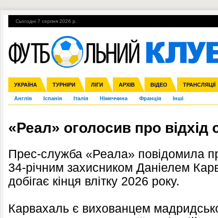
Сьогодні 7 серпня 2026 р.
Гарячі теми
УПЛ, 1-й тур
ВІЙНА
УПЛ-ПЕРЕХОДИ
УКРАЇНА
Збірна
Ліга чемпіонів
ЧС-2014
Прем'єр-ліга
ЄВРО-2016
ТУРНІРИ
Ліга Європи
Росія
Перша ліга
ЛІГИ
Міжнародні
Кубок конфедерацій
АРХІВ
Друга ліга
ВІДЕО
Ліга націй
Кубок України
ЧЄ-2015 (U-21
ТРАНСЛЯЦІЇ
Ліга конф
Англія
Іспанія
Італія
Німеччина
Франція
Інші
«Реал» оголосив про відхід 
Прес-служба «Реала» повідомила пр
34-річним захисником Даніелем Карв
добігає кінця влітку 2026 року.
Карвахаль є вихованцем мадридсько