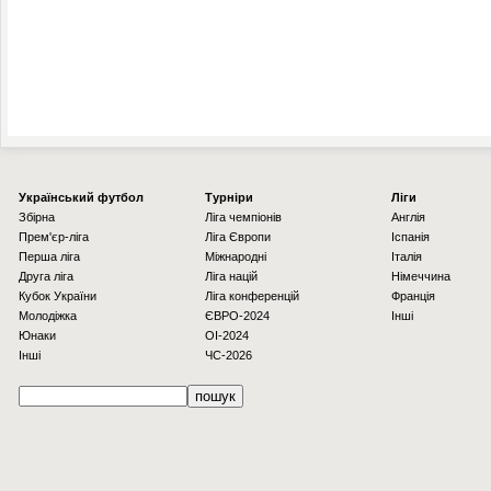
Українcький футбол
Турніри
Ліги
Збірна
Ліга чемпіонів
Англія
Прем'єр-ліга
Ліга Європи
Іспанія
Перша ліга
Міжнародні
Італія
Друга ліга
Ліга націй
Німеччина
Кубок України
Ліга конференцій
Франція
Молодіжка
ЄВРО-2024
Інші
Юнаки
OI-2024
Інші
ЧС-2026