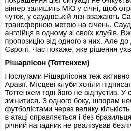
покращення цієї ситуації не очікуєть
вінгер залишить МЮ у січні, щоб отр
чуток, у саудівській лізі вважають 
трансферною метою на січень. Сауді
англійця в одному зі своїх клубів. Вж
пропозицію від одного з них. Але до 
Європі. Час покаже, яке рішення ухв
Рішарлісон (Тоттенхем)
Послугами Рішарлісона теж активно 
Аравії. Місцеві клуби хотіли підписат
Тоттенхем тоді його не відпустив. У 
змінитися. З одного боку, шпорам н
футболістами через велику кількість
в атаці справляється і без бразильця
річний нападник не реалізував безл