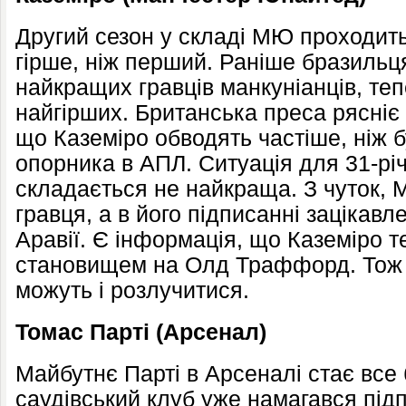
Другий сезон у складі МЮ проходить
гірше, ніж перший. Раніше бразильц
найкращих гравців манкуніанців, те
найгірших. Британська преса рясніє
що Каземіро обводять частіше, ніж б
опорника в АПЛ. Ситуація для 31-рі
складається не найкраща. З чуток, 
гравця, а в його підписанні зацікавл
Аравії. Є інформація, що Каземіро 
становищем на Олд Траффорд. Тож у
можуть і розлучитися.
Томас Парті (Арсенал)
Майбутнє Парті в Арсеналі стає все
саудівський клуб уже намагався підп