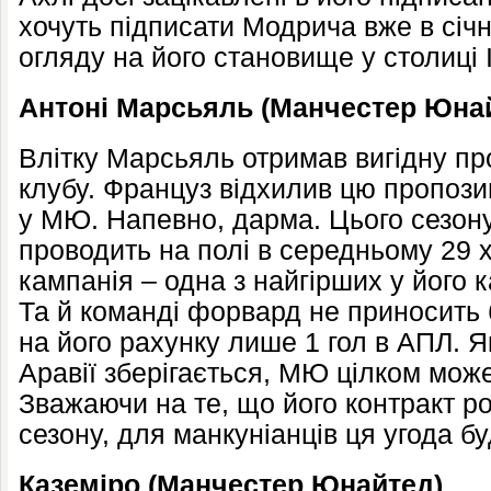
хочуть підписати Модрича вже в січн
огляду на його становище у столиці І
Антоні Марсьяль (Манчестер Юна
Влітку Марсьяль отримав вигідну про
клубу. Француз відхилив цю пропози
у МЮ. Напевно, дарма. Цього сезону
проводить на полі в середньому 29 
кампанія – одна з найгірших у його к
Та й команді форвард не приносить б
на його рахунку лише 1 гол в АПЛ. Я
Аравії зберігається, МЮ цілком може
Зважаючи на те, що його контракт р
сезону, для манкуніанців ця угода б
Каземіро (Манчестер Юнайтед)