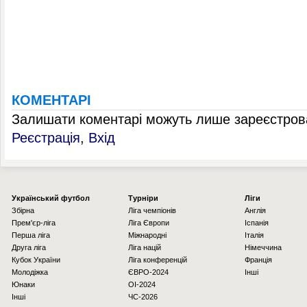
КОМЕНТАРІ
Залишати коментарі можуть лише зареєстрова
Реєстрація
,
Вхід
Українcький футбол
Турніри
Ліги
Збірна
Ліга чемпіонів
Англія
Прем'єр-ліга
Ліга Європи
Іспанія
Перша ліга
Міжнародні
Італія
Друга ліга
Ліга націй
Німеччина
Кубок України
Ліга конференцій
Франція
Молодіжка
ЄВРО-2024
Інші
Юнаки
OI-2024
Інші
ЧС-2026