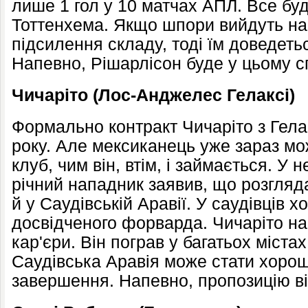
лише 1 гол у 10 матчах АПЛ. Все бу
Тоттенхема. Якщо шпори вийдуть на
підсилення складу, тоді їм доведеть
Напевно, Рішарлісон буде у цьому с
Чичаріто (Лос-Анджелес Гелаксі)
Формально контракт Чичаріто з Гела
року. Але мексиканець уже зараз мо
клуб, чим він, втім, і займається. У 
річний нападник заявив, що розгляда
й у Саудівській Аравії. У саудівців 
досвідченого форварда. Чичаріто н
кар'єри. Він пограв у багатьох містах
Саудівська Аравія може стати хоро
завершення. Напевно, пропозицію ві