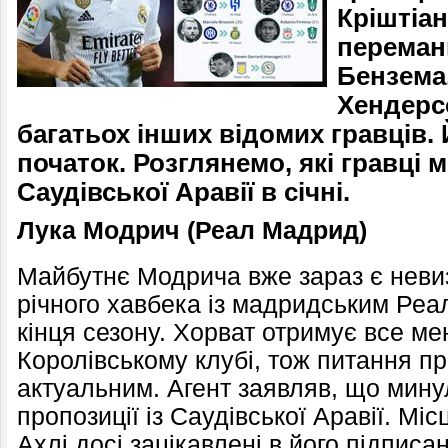
Кріштіан
переман
Бензема
Хендерс
багатьох інших відомих гравців.
початок. Розглянемо, які гравці 
Саудівської Аравії в січні.
Лука Модрич (Реал Мадрид)
Майбутнє Модрича вже зараз є неви
річного хавбека із мадридським Ре
кінця сезону. Хорват отримує все ме
Королівському клубі, тож питання пр
актуальним. Агент заявляв, що мину
пропозиції із Саудівської Аравії. Міс
Ахлі досі зацікавлені в його підписан