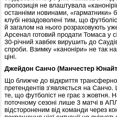
пропозиція не влаштувала «канонірів»
останніми новинами, «гарматники» б
клубі незадоволені тим, що футболіс
й загалом на нього розраховують уже
Арсенал готовий продати Томаса у сі
30-річний хавбек вирушить до Саудівс
спроби. Взимку «каноніри» не так на
ціні.
Джейдон Санчо (Манчестер Юнайт
Що ближче до відкриття трансферног
претендентів з'являється на Санчо. 
те, що футболіст не грає з жовтня. Н
поточному сезоні лише 3 матчі в АП
відстороненим від команди через кон