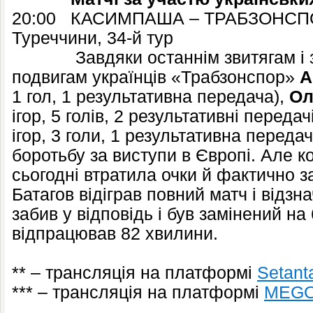
20:00 КАСИМПАША – ТРАБЗОНС
Туреччини, 34-й тур
Завдяки останнім звитягам і з
подвигам українців «Трабзонспор»
А
1 гол, 1 результативна передача),
Ол
ігор, 5 голів, 2 результативні передач
ігор, 3 голи, 1 результативна переда
боротьбу за виступи в Європі. Але 
сьогодні втратила очки й фактично з
Батагов відіграв повний матч і відзн
забив у відповідь і був замінений на
відпрацював 82 хвилини.
** – трансляція на платформі
Setant
***
– трансляція на платформі
MEG