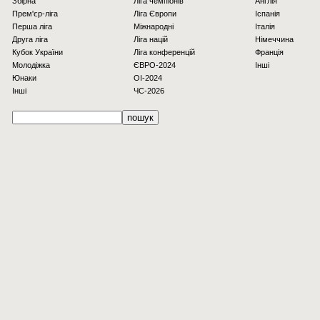
Збірна
Ліга чемпіонів
Англія
Прем'єр-ліга
Ліга Європи
Іспанія
Перша ліга
Міжнародні
Італія
Друга ліга
Ліга націй
Німеччина
Кубок України
Ліга конференцій
Франція
Молодіжка
ЄВРО-2024
Інші
Юнаки
OI-2024
Інші
ЧС-2026