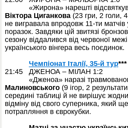
«Жирона» нарешті відсвяткувал
Віктора Циганкова
(23 гри, 2 голи, 
не вигравала впродовж 11-ти матчів 
поразок. Завдяки цій звитязі бронзо
сезону віддалився від червоної межі 
українського вінгера весь поєдинок.
Чемпіонат Італії, 35-й тур
***
21:45 ДЖЕНОА – МІЛАН 1:2
«Дженоа» наразі травмовано
Малиновського
(9 ігор, 2 результат
середині таблиці й не вирішує жодн
відміну від свого суперника, який ще
потрапляння в єврокубки.
Матчі за участю українських 