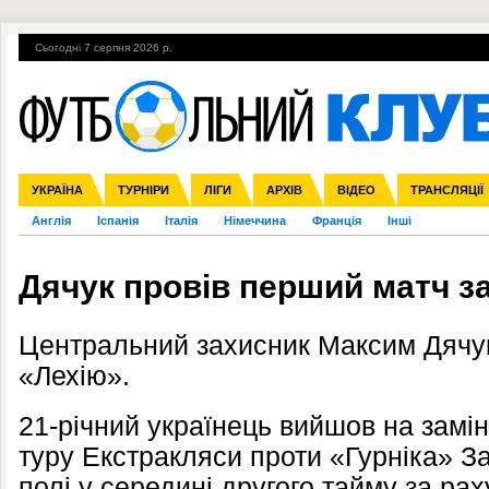
Сьогодні 7 серпня 2026 р.
Гарячі теми
УПЛ, 1-й тур
ВІЙНА
УПЛ-ПЕРЕХОДИ
УКРАЇНА
Збірна
Ліга чемпіонів
ЧС-2014
Прем'єр-ліга
ЄВРО-2016
ТУРНІРИ
Ліга Європи
Росія
Перша ліга
ЛІГИ
Міжнародні
Кубок конфедерацій
АРХІВ
Друга ліга
ВІДЕО
Ліга націй
Кубок України
ЧЄ-2015 (U-21
ТРАНСЛЯЦІЇ
Ліга конф
Англія
Іспанія
Італія
Німеччина
Франція
Інші
Дячук провів перший матч з
Центральний захисник Максим Дячук
«Лехію».
21-річний українець вийшов на замі
туру Екстракляси проти «Гурніка» За
полі у середині другого тайму за рах