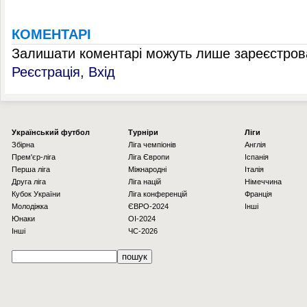
КОМЕНТАРІ
Залишати коментарі можуть лише зареєстрова
Реєстрація
,
Вхід
Українcький футбол
Турніри
Ліги
Збірна
Ліга чемпіонів
Англія
Прем'єр-ліга
Ліга Європи
Іспанія
Перша ліга
Міжнародні
Італія
Друга ліга
Ліга націй
Німеччина
Кубок України
Ліга конференцій
Франція
Молодіжка
ЄВРО-2024
Інші
Юнаки
OI-2024
Інші
ЧС-2026