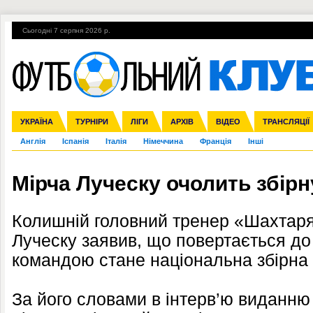
Сьогодні 7 серпня 2026 р.
Гарячі теми
УПЛ, 1-й тур
ВІЙНА
УПЛ-ПЕРЕХОДИ
УКРАЇНА
Збірна
Ліга чемпіонів
ЧС-2014
Прем'єр-ліга
ЄВРО-2016
ТУРНІРИ
Ліга Європи
Росія
Перша ліга
ЛІГИ
Міжнародні
Кубок конфедерацій
АРХІВ
Друга ліга
ВІДЕО
Ліга націй
Кубок України
ЧЄ-2015 (U-21
ТРАНСЛЯЦІЇ
Ліга конф
Англія
Іспанія
Італія
Німеччина
Франція
Інші
Мірча Луческу очолить збірн
Колишній головний тренер «Шахтар
Луческу заявив, що повертається до
командою стане національна збірна 
За його словами в інтерв’ю виданню 