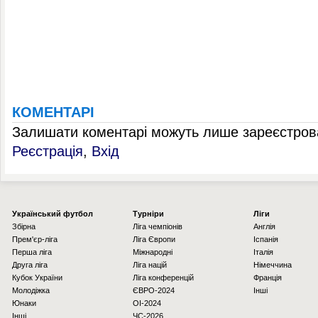
КОМЕНТАРІ
Залишати коментарі можуть лише зареєстрова
Реєстрація
,
Вхід
Українcький футбол
Турніри
Ліги
Збірна
Ліга чемпіонів
Англія
Прем'єр-ліга
Ліга Європи
Іспанія
Перша ліга
Міжнародні
Італія
Друга ліга
Ліга націй
Німеччина
Кубок України
Ліга конференцій
Франція
Молодіжка
ЄВРО-2024
Інші
Юнаки
OI-2024
Інші
ЧС-2026