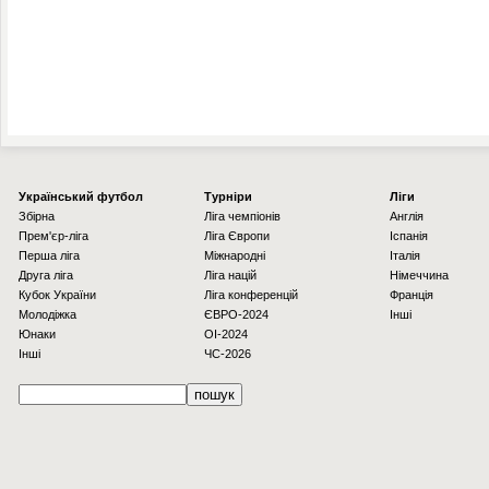
Українcький футбол
Турніри
Ліги
Збірна
Ліга чемпіонів
Англія
Прем'єр-ліга
Ліга Європи
Іспанія
Перша ліга
Міжнародні
Італія
Друга ліга
Ліга націй
Німеччина
Кубок України
Ліга конференцій
Франція
Молодіжка
ЄВРО-2024
Інші
Юнаки
OI-2024
Інші
ЧС-2026