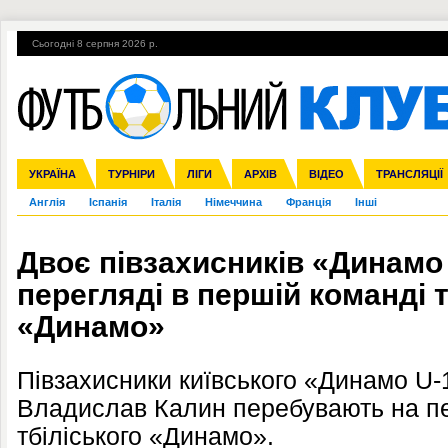
Сьогодні 8 серпня 2026 р.
Гарячі теми
УПЛ, 2-й тур
ВІЙНА
УПЛ-ПЕРЕХОДИ
УКРАЇНА
Збірна
Ліга чемпіонів
ЧС-2014
Прем'єр-ліга
ЄВРО-2016
ТУРНІРИ
Ліга Європи
Росія
Перша ліга
ЛІГИ
Міжнародні
Кубок конфедерацій
АРХІВ
Друга ліга
ВІДЕО
Ліга націй
Кубок України
ЧЄ-2015 (U-21
ТРАНСЛЯЦІЇ
Ліга конф
Англія
Іспанія
Італія
Німеччина
Франція
Інші
Двоє півзахисників «Динамо 
перегляді в першій команді 
«Динамо»
Півзахисники київського «Динамо U-
Владислав Калин перебувають на пе
тбіліського «Динамо».