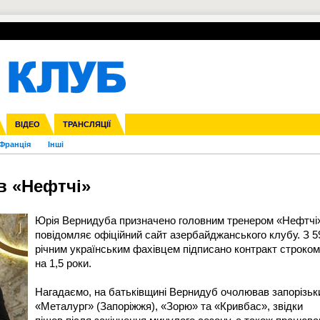
УПЛ-ПЕРЕХОДИ
СКРИЖАЛІ
ЄВРОКУБКИ
Зол
нфедерацій
га ліга
ВІДЕО
Ліга націй
Кубок України
ЧЄ-2015 (U-21)
ТРАНСЛЯЦІЇ
Ліга конференцій
Молодіжка
Копа Америка
ЄВРО-2024
Юнаки
ЧС-2018
Інші
OI-2024
ЄВРО-2020
ЧС-2026
Ч
Франція
Інші
в «Нефтчі»
Юрія Вернидуба призначено головним тренером «Нефтчі
повідомляє офіційний сайт азербайджанського клубу. З 5
річним українським фахівцем підписано контракт строком
на 1,5 роки.
Нагадаємо, на батьківщині Вернидуб очолював запорізьк
«Металург» (Запоріжжя), «Зорю» та «Кривбас», звідки