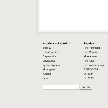
Українcький футбол
Турніри
Збірна
Ліга чемпіонів
Прем'єр-ліга
Ліга Європи
Перша ліга
Міжнародні
Друга ліга
Ліга націй
Кубок України
Ліга конференцій
Молодіжка
ЄВРО-2024
Юнаки
OI-2024
Інші
ЧС-2026