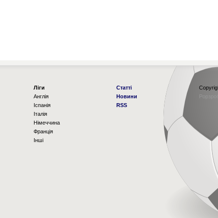
Ліги
Статті
Copyrig
Англія
Новини
Рорзро
Іспанія
RSS
Італія
Німеччина
Франція
Інші