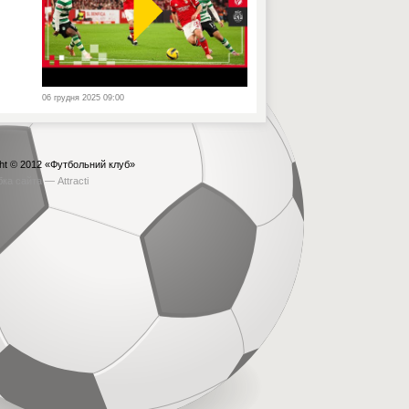
06 грудня 2025 09:00
ht © 2012
«Футбольний клуб»
бка сайта —
Attracti