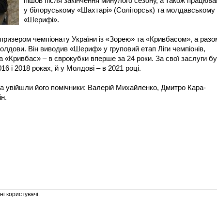
пішов після закінчення минулого сезону, а також працюва
у білоруському «Шахтарі» (Солігорськ) та молдавському
«Шерифі».
призером чемпіонату України із «Зорею» та «Кривбасом», а разо
олдови. Він виводив «Шериф» у груповий етап Ліги чемпіонів,
а «Кривбас» – в єврокубки вперше за 24 роки. За свої заслуги б
16 і 2018 роках, й у Молдові – в 2021 році.
 увійшли його помічники: Валерій Михайленко, Дмитро Кара-
н.
і користувачі.