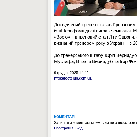
Досвідчений тренер ставав бронзовим 
із «Шерифом» двічі виграв чемпіонат М
«Зорю» – в груповий етап Ліги Європи, 
визнаний тренером року в Україні – в 20
До тренерського штабу Юрія Вернидуба
Мустафа, Віталій Вернидуб та Ігор Фокі
9 грудня 2025 14:45
http://footclub.com.ua
КОМЕНТАРІ
Залишати коментарі можуть лише зареєстрован
Реєстрація
,
Вхід