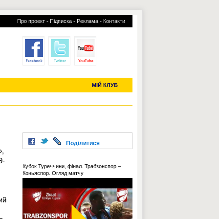
-
-
-
Про проект
Підписка
Реклама
Контакти
отий КЛУБ
УСІ ТРАНСФЕРИ
С-2019 (U-20)
ЧС-2022
МІЙ КЛУБ
Поділитися
»,
9-
Кубок Туреччини, фінал. Трабзонспор –
Коньяспор. Огляд матчу
ий