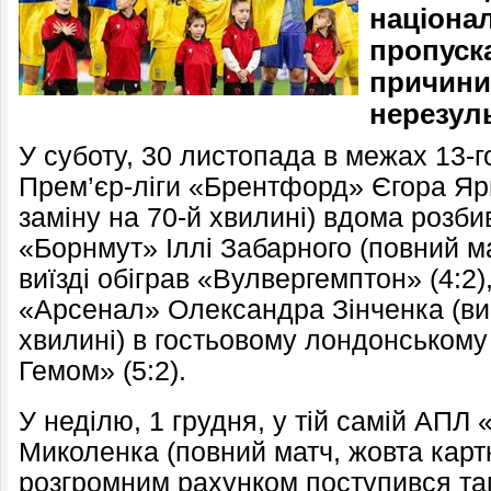
націонал
пропуска
причини
нерезул
У суботу, 30 листопада в межах 13-го
Прем’єр-ліги «Брентфорд» Єгора Я
заміну на 70-й хвилині) вдома розбив
«Борнмут» Іллі Забарного (повний ма
виїзді обіграв «Вулвергемптон» (4:2),
«Арсенал» Олександра Зінченка (ви
хвилині) в гостьовому лондонському 
Гемом» (5:2).
У неділю, 1 грудня, у тій самій АПЛ
Миколенка
(повний матч, жовта карт
розгромним рахунком поступився 