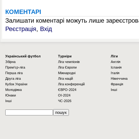
КОМЕНТАРІ
Залишати коментарі можуть лише зареєстрова
Реєстрація
,
Вхід
Українcький футбол
Турніри
Ліги
Збірна
Ліга чемпіонів
Англія
Прем'єр-ліга
Ліга Європи
Іспанія
Перша ліга
Міжнародні
Італія
Друга ліга
Ліга націй
Німеччина
Кубок України
Ліга конференцій
Франція
Молодіжка
ЄВРО-2024
Інші
Юнаки
OI-2024
Інші
ЧС-2026