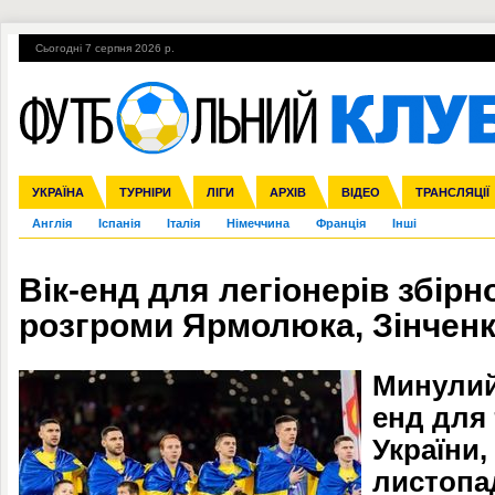
Сьогодні 7 серпня 2026 р.
Гарячі теми
УПЛ, 1-й тур
ВІЙНА
УПЛ-ПЕРЕХОДИ
УКРАЇНА
Збірна
Ліга чемпіонів
ЧС-2014
Прем'єр-ліга
ЄВРО-2016
ТУРНІРИ
Ліга Європи
Росія
Перша ліга
ЛІГИ
Міжнародні
Кубок конфедерацій
АРХІВ
Друга ліга
ВІДЕО
Ліга націй
Кубок України
ЧЄ-2015 (U-21
ТРАНСЛЯЦІЇ
Ліга конф
Англія
Іспанія
Італія
Німеччина
Франція
Інші
Вік-енд для легіонерів збірно
розгроми Ярмолюка, Зінченк
Минулий 
енд для 
України,
листопа