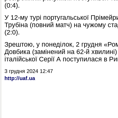
(
0:4
).
У 12-му турі португальської Прімей
Трубіна
(повний матч) на чужому ста
(
2:0
).
Зрештою, у понеділок, 2 грудня «Р
Довбика
(замінений на 62-й хвилині)
італійської Серії А поступилася в Ри
3 грудня 2024 12:47
http://uaf.ua