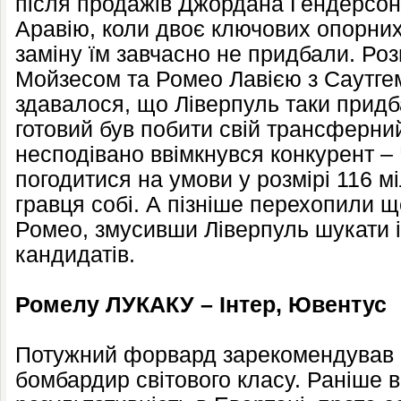
після продажів Джордана Гендерсона
Аравію, коли двоє ключових опорних 
заміну їм завчасно не придбали. Роз
Мойзесом та Ромео Лавією з Саутгем
здавалося, що Ліверпуль таки придба
готовий був побити свій трансферни
несподівано ввімкнувся конкурент –
погодитися на умови у розмірі 116 м
гравця собі. А пізніше перехопили щ
Ромео, змусивши Ліверпуль шукати 
кандидатів.
Ромелу ЛУКАКУ – Інтер, Ювентус
Потужний форвард зарекомендував се
бомбардир світового класу. Раніше 