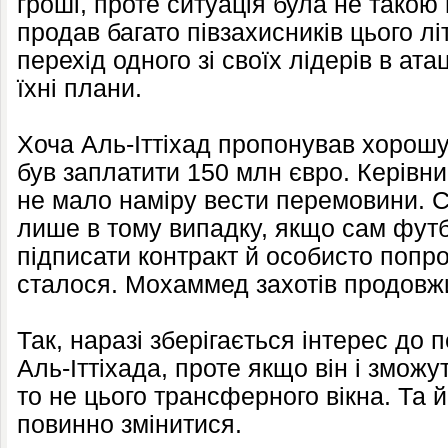
гроші, проте ситуація була не такою
продав багато півзахисників цього лі
перехід одного зі своїх лідерів в ат
їхні плани.
Хоча Аль-Іттіхад пропонував хорошу 
був заплатити 150 млн євро. Керівни
не мало наміру вести перемовини. С
лише в тому випадку, якщо сам футб
підписати контракт й особисто попро
сталося. Мохаммед захотів продовжи
Так, наразі зберігається інтерес до 
Аль-Іттіхада, проте якщо він і зможу
то не цього трансферного вікна. Та 
повинно змінитися.