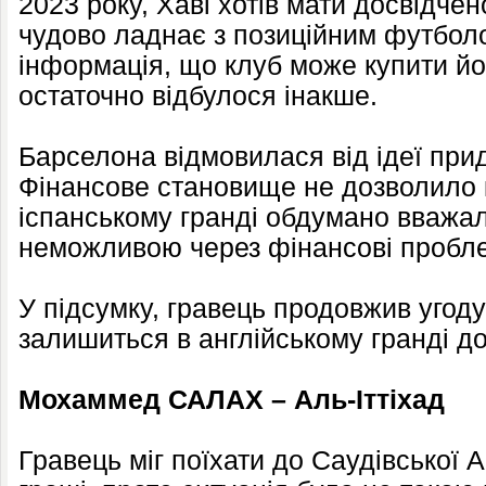
2023 року, Хаві хотів мати досвідчен
чудово ладнає з позиційним футбол
інформація, що клуб може купити йо
остаточно відбулося інакше.
Барселона відмовилася від ідеї при
Фінансове становище не дозволило к
іспанському гранді обдумано вважал
неможливою через фінансові пробл
У підсумку, гравець продовжив угоду
залишиться в англійському гранді до
Мохаммед САЛАХ – Аль-Іттіхад
Гравець міг поїхати до Саудівської А