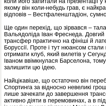
коли його запитали на презентації у 
якому він коли-небудь грав, є найкр
відповів – Вестфаленштадіон, сумно
Ще один перехід, що зірвався – тал
Вальядоліда Іван Фреснеда. Довгий 
трансфер практично на фініші й лат
Боруссії. Проте і тут нюансом стали 
отримати клуб, який вилетів у Сегунд
Іваном ввімкнулася Барселона, том
залишити цю ідею.
Найцікавіше, що остаточно він пере
Спортинга за відносно невеликі гроші
лише зачекати до завершення трансф
активно діяти в перемовинах, а в п