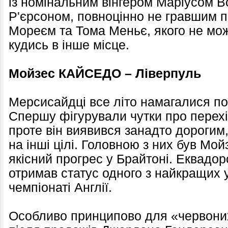
із номінальним вінгером Маріусом 
Р'єрсоном, повноцінно не гравшим п
Мореєм та Тома Меньє, якого не мо
кудись в інше місце.
Мойзес КАЙСЕДО – Ліверпуль
Мерсисайдці все літо намагалися по
Спершу фігурували чутки про перех
проте він виявився занадто дорогим
на інші цілі. Головною з них був Мо
якісний прогрес у Брайтоні. Еквадо
отримав статус одного з найкращих 
чемпіонаті Англії.
Особливо принципово для «червони