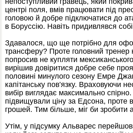
непоступливий гравець, який покрив
центрі поля, вмів працювати під пре
головою й добре підключатися до атак
в Боруссію. Навіть придивлявся собі
Здавалося, що ще потрібно для оф
трансферу? Проте головний тренер 
попросив не купляти мексиканськог
вирішив довіритися добре себе про
половині минулого сезону Емре Джан
капітанську пов'язку. Враховуючи не
вибір виглядає максимально спірно.
підвищували ціну за Едсона, проте 
грошей. Тим більше, міг би зробити а
Утім, у підсумку Альварес перейшов