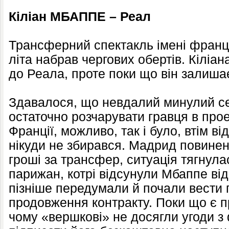
Кіліан МБАППЕ – Реал
Трансферний спектакль імені франц
літа набрав чергових обертів. Кіліа
до Реала, проте поки що він залиша
Здавалося, що невдалий минулий се
остаточно розчарувати гравця в проек
Франції, можливо, так і було, втім ві
нікуди не збирався. Мадрид повинен
гроші за трансфер, ситуація тягнула
парижан, котрі відсунули Мбаппе від
пізніше передумали й почали вести
продовження контракту. Поки що є п
чому «вершкові» не досягли угоди 