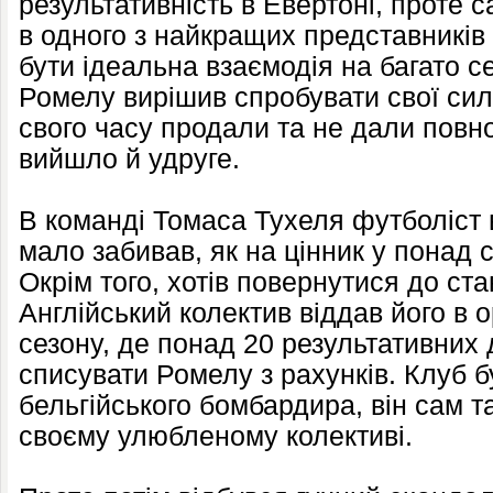
результативність в Евертоні, проте с
в одного з найкращих представників
бути ідеальна взаємодія на багато се
Ромелу вирішив спробувати свої сили
свого часу продали та не дали повн
вийшло й удруге.
В команді Томаса Тухеля футболіст 
мало забивав, як на цінник у понад 
Окрім того, хотів повернутися до ст
Англійський колектив віддав його в 
сезону, де понад 20 результативних 
списувати Ромелу з рахунків. Клуб б
бельгійського бомбардира, він сам т
своєму улюбленому колективі.