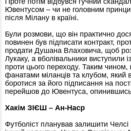
Проте потім відбувся гучний сканда
Ювентусом – чи не головним принци
після Мілану в країні.
Були розмови, що він практично дося
повинен був підписати контракт, про
продати Душана Влаховича, щоб роз
Лукаку, а вболівальники виступили 
проти цього переходу. Таким чином, в
фанатами міланців та клубом, який в
боротися за його підписання на пості
перейшов до Ювентуса, опинившись 
Хакім ЗІЄШ – Ан-Наср
Футболіст планував залишити Челсі 