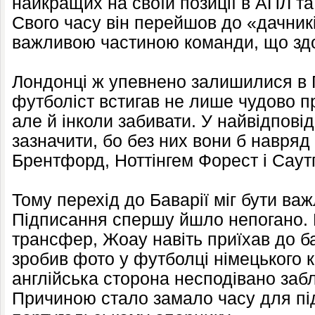
найкращих на своїй позиції в АПЛ та
Свого часу він перейшов до «дачникі
важливою частиною команди, що здо
Лондонці ж упевнено залишилися в П
футболіст встигав не лише чудово п
але й інколи забивати. У найвідпові
зазначити, бо без них вони б навряд 
Брентфорд, Ноттінгем Форест і Саут
Тому перехід до Баварії міг бути ва
Підписання спершу йшло непогано. 
трансфер, Жоау навіть приїхав до б
зробив фото у футболці німецького к
англійська сторона несподівано заб
Причиною стало замало часу для пі