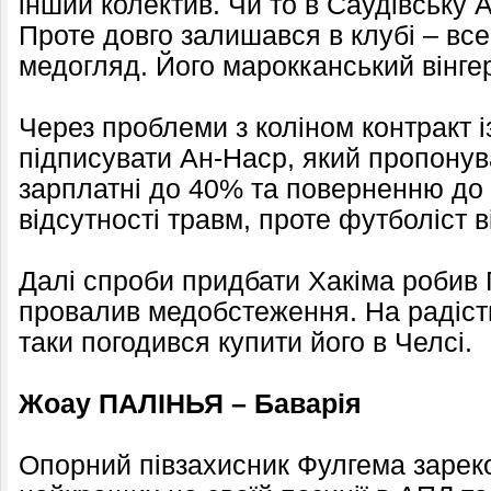
інший колектив. Чи то в Саудівську А
Проте довго залишався в клубі – вс
медогляд. Його марокканський вінгер
Через проблеми з коліном контракт і
підписувати Ан-Наср, який пропону
зарплатні до 40% та поверненню до 
відсутності травм, проте футболіст в
Далі спроби придбати Хакіма робив Г
провалив медобстеження. На радість
таки погодився купити його в Челсі.
Жоау ПАЛІНЬЯ – Баварія
Опорний півзахисник Фулгема зарек