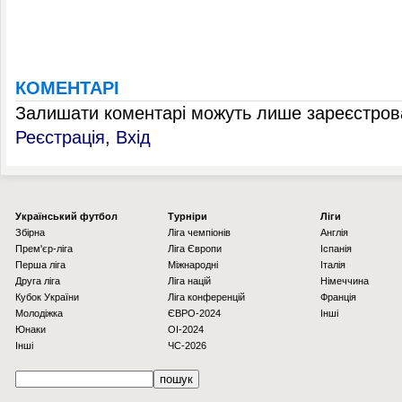
КОМЕНТАРІ
Залишати коментарі можуть лише зареєстрова
Реєстрація
,
Вхід
Українcький футбол
Турніри
Ліги
Збірна
Ліга чемпіонів
Англія
Прем'єр-ліга
Ліга Європи
Іспанія
Перша ліга
Міжнародні
Італія
Друга ліга
Ліга націй
Німеччина
Кубок України
Ліга конференцій
Франція
Молодіжка
ЄВРО-2024
Інші
Юнаки
OI-2024
Інші
ЧС-2026