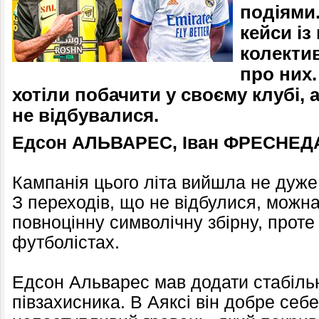
подіями.
кейси із
колекти
про них
хотіли побачити у своєму клубі, 
не відбувалися.
Едсон АЛЬВАРЕС, Іван ФРЕСНЕДА
Кампанія цього літа вийшла не дуж
З переходів, що не відбулися, можн
повноцінну символічну збірну, проте
футболістах.
Едсон Альварес мав додати стабільн
півзахисника. В Аяксі він добре себ