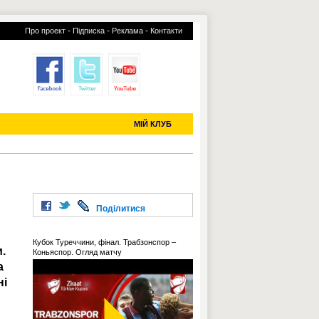
-
-
-
Про проект
Підписка
Реклама
Контакти
отий КЛУБ
УСІ ТРАНСФЕРИ
С-2019 (U-20)
ЧС-2022
МІЙ КЛУБ
Поділитися
Кубок Туреччини, фінал. Трабзонспор –
.
Коньяспор. Огляд матчу
а
ні