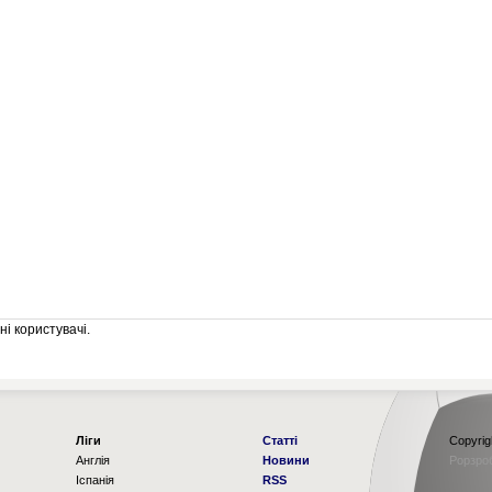
і користувачі.
Ліги
Статті
Copyrig
Англія
Новини
Рорзро
Іспанія
RSS