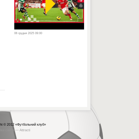
06 грудня 2025 09:00
ht © 2012
«Футбольний клуб»
бка сайта —
Attracti