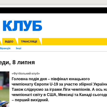
УПЛ-ПЕРЕХОДИ
СКРИЖАЛІ
ЄВРОКУБКИ
Зол
нфедерацій
га ліга
ВІДЕО
Ліга націй
Кубок України
ЧЄ-2015 (U-21)
ТРАНСЛЯЦІЇ
Ліга конференцій
Молодіжка
Копа Америка
ЄВРО-2024
Юнаки
ЧС-2018
Інші
OI-2024
ЄВРО-2020
ЧС-2026
Ч
Франція
Інші
еди, 8 липня
«Футбольний клуб»
Головна подія дня – півфінал юнацького
чемпіонату Європи U-19 за участю збірної України
Також слідкуємо за іграми Ліги чемпіонів. А ось н
чемпіонаті світу в США, Мексиці та Канаді cьогод
– перший вихідний.