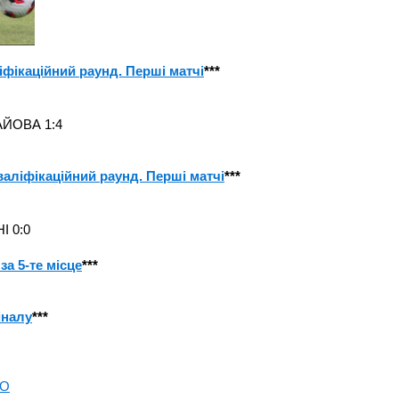
іфікаційний раунд. Перші матчі
***
АЙОВА 1:4
валіфікаційний раунд. Перші матчі
***
І 0:0
за 5-те місце
***
іналу
***
O