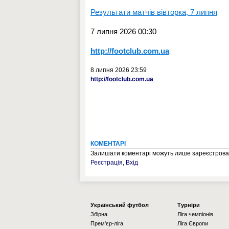
Результати матчів вівторка, 7 липня
7 липня 2026 00:30
http://footclub.com.ua
8 липня 2026 23:59
http://footclub.com.ua
КОМЕНТАРІ
Залишати коментарі можуть лише зареєстрован
Реєстрація
,
Вхід
Українcький футбол
Турніри
Збірна
Ліга чемпіонів
Прем'єр-ліга
Ліга Європи