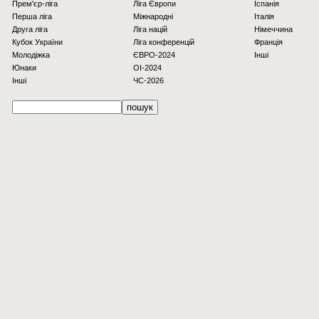
Прем'єр-ліга
Ліга Європи
Іспанія
Перша ліга
Міжнародні
Італія
Друга ліга
Ліга націй
Німеччина
Кубок України
Ліга конференцій
Франція
Молодіжка
ЄВРО-2024
Інші
Юнаки
OI-2024
Інші
ЧС-2026