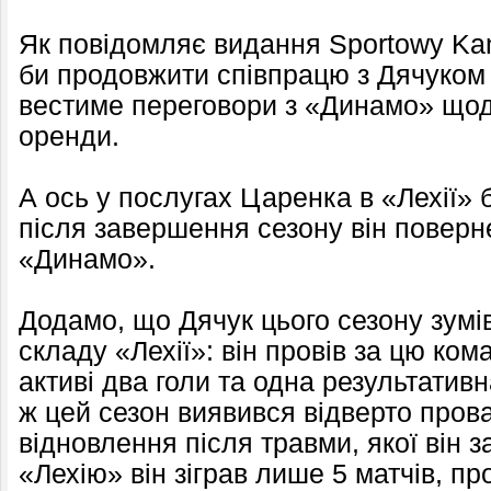
Як повідомляє видання Sportowy Kana
би продовжити співпрацю з Дячуком і
вестиме переговори з «Динамо» що
оренди.
А ось у послугах Царенка в «Лехії» 
після завершення сезону він повер
«Динамо».
Додамо, що Дячук цього сезону зумі
складу «Лехії»: він провів за цю кома
активі два голи та одна результати
ж цей сезон виявився відверто пров
відновлення після травми, якої він з
«Лехію» він зіграв лише 5 матчів, п