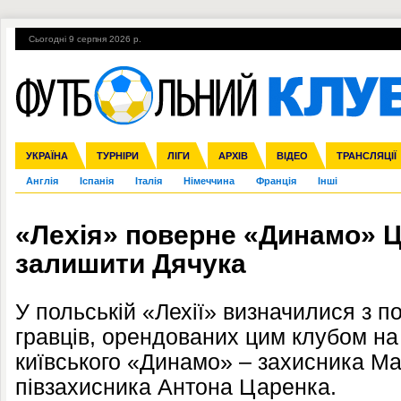
Сьогодні 9 серпня 2026 р.
Гарячі теми
УПЛ, 2-й тур
ВІЙНА
УПЛ-ПЕРЕХОДИ
УКРАЇНА
Збірна
Ліга чемпіонів
ЧС-2014
Прем'єр-ліга
ЄВРО-2016
ТУРНІРИ
Ліга Європи
Росія
Перша ліга
ЛІГИ
Міжнародні
Кубок конфедерацій
АРХІВ
Друга ліга
ВІДЕО
Ліга націй
Кубок України
ЧЄ-2015 (U-21
ТРАНСЛЯЦІЇ
Ліга конф
Англія
Іспанія
Італія
Німеччина
Франція
Інші
«Лехія» поверне «Динамо» Ц
залишити Дячука
У польській «Лехії» визначилися з 
гравців, орендованих цим клубом на
київського «Динамо» – захисника М
півзахисника Антона Царенка.