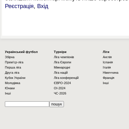
Реєстрація
,
Вхід
Українcький футбол
Турніри
Ліги
Збірна
Ліга чемпіонів
Англія
Прем'єр-ліга
Ліга Європи
Іспанія
Перша ліга
Міжнародні
Італія
Друга ліга
Ліга націй
Німеччина
Кубок України
Ліга конференцій
Франція
Молодіжка
ЄВРО-2024
Інші
Юнаки
OI-2024
Інші
ЧС-2026