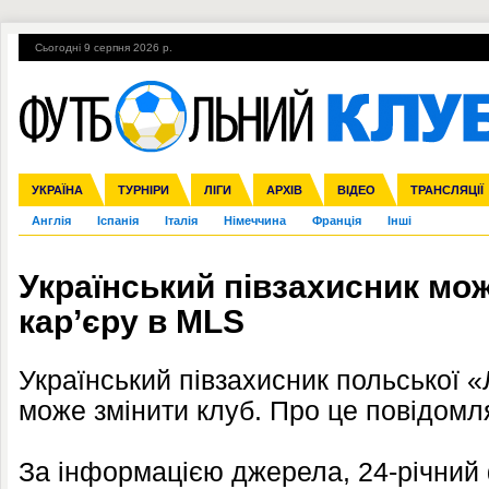
Сьогодні 9 серпня 2026 р.
Гарячі теми
УПЛ, 2-й тур
ВІЙНА
УПЛ-ПЕРЕХОДИ
УКРАЇНА
Збірна
Ліга чемпіонів
ЧС-2014
Прем'єр-ліга
ЄВРО-2016
ТУРНІРИ
Ліга Європи
Росія
Перша ліга
ЛІГИ
Міжнародні
Кубок конфедерацій
АРХІВ
Друга ліга
ВІДЕО
Ліга націй
Кубок України
ЧЄ-2015 (U-21
ТРАНСЛЯЦІЇ
Ліга конф
Англія
Іспанія
Італія
Німеччина
Франція
Інші
Український півзахисник мо
кар’єру в MLS
Український півзахисник польської «
може змінити клуб. Про це повідомл
За інформацією джерела, 24-річний 