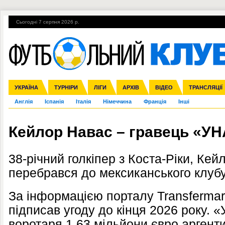
Сьогодні 7 серпня 2026 р.
Гарячі теми
УПЛ, 1-й тур
ВІЙНА
УПЛ-ПЕРЕХОДИ
УКРАЇНА
Збірна
Ліга чемпіонів
ЧС-2014
Прем'єр-ліга
ЄВРО-2016
ТУРНІРИ
Ліга Європи
Росія
Перша ліга
ЛІГИ
Міжнародні
Кубок конфедерацій
АРХІВ
Друга ліга
ВІДЕО
Ліга націй
Кубок України
ЧЄ-2015 (U-21
ТРАНСЛЯЦІЇ
Ліга конф
Англія
Іспанія
Італія
Німеччина
Франція
Інші
Кейлор Навас – гравець «У
38-річний голкіпер з Коста-Ріки,
Кейл
перебрався до мексиканського клу
За інформацією порталу Transfermark
підписав угоду до кінця 2026 року.
воротаря 1.63 мільйони євро арген