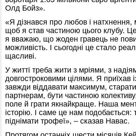
Олд Бойз».
«Я дізнався про любов і натхнення,
щоб я став частиною цього клубу. Це
я вважаю, що жоден гравець не пови
можливість. І сьогодні це стало реал
щасливі.
У житті треба жити з мріями, з надія
довгостроковими цілями. Я приїхав 
завжди віддавати максимум, старати
партнерам, бути частиною колективу
поле й грати якнайкраще. Наша мент
історію. І саме це нам подобається: 
піднімати трофеї», – сказав Навас.
Протягом останніх шести місяців Ке