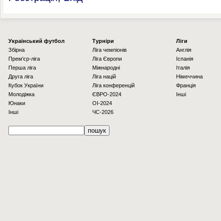
Українcький футбол
Турніри
Ліги
Збірна
Ліга чемпіонів
Англія
Прем'єр-ліга
Ліга Європи
Іспанія
Перша ліга
Міжнародні
Італія
Друга ліга
Ліга націй
Німеччина
Кубок України
Ліга конференцій
Франція
Молодіжка
ЄВРО-2024
Інші
Юнаки
OI-2024
Інші
ЧС-2026