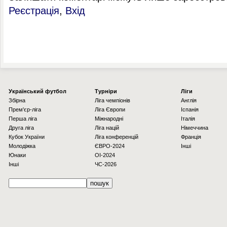
Реєстрація
,
Вхід
Українcький футбол
Турніри
Ліги
Збірна
Ліга чемпіонів
Англія
Прем'єр-ліга
Ліга Європи
Іспанія
Перша ліга
Міжнародні
Італія
Друга ліга
Ліга націй
Німеччина
Кубок України
Ліга конференцій
Франція
Молодіжка
ЄВРО-2024
Інші
Юнаки
OI-2024
Інші
ЧС-2026