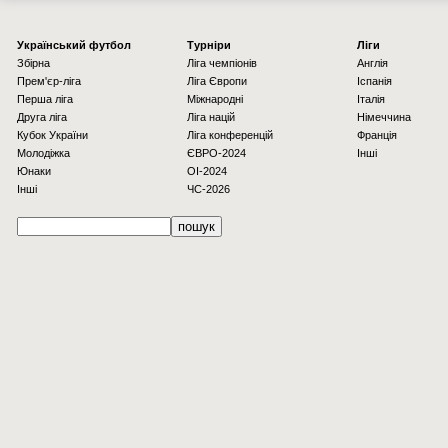
Українcький футбол
Турніри
Ліги
Збірна
Ліга чемпіонів
Англія
Прем'єр-ліга
Ліга Європи
Іспанія
Перша ліга
Міжнародні
Італія
Друга ліга
Ліга націй
Німеччина
Кубок України
Ліга конференцій
Франція
Молодіжка
ЄВРО-2024
Інші
Юнаки
OI-2024
Інші
ЧС-2026