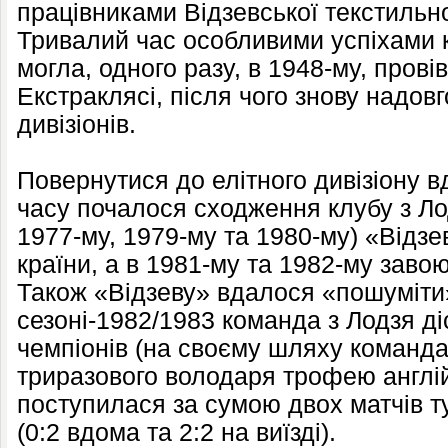
працівниками Відзевської текстиль
Тривалий час особливими успіхами 
могла, одного разу, в 1948-му, прові
Екстраклясі, після чого знову надов
дивізіонів.
Повернутися до елітного дивізіону вд
часу почалося сходження клубу з Ло
1977-му, 1979-му та 1980-му) «Відзе
країни, а в 1981-му та 1982-му заво
Також «Відзеву» вдалося «пошуміти»
сезоні-1982/1983 команда з Лодзя д
чемпіонів (на своєму шляху команда
триразового володаря трофею англій
поступилася за сумою двох матчів 
(0:2 вдома та 2:2 на виїзді).