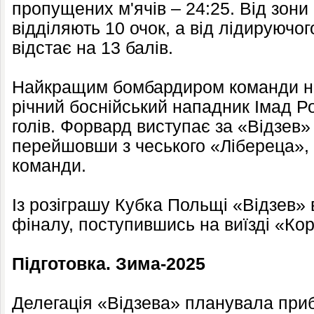
пропущених м'ячів – 24:25. Від зони
відділяють 10 очок, а від лідируючо
відстає на 13 балів.
Найкращим бомбардиром команди на
річний боснійський нападник Імад Ро
голів. Форвард виступає за «Відзев» 
перейшовши з чеського «Лібереца»,
команди.
Із розіграшу Кубка Польщі «Відзев» в
фіналу, поступившись на виїзді «Коро
Підготовка. Зима-2025
Делегація «Відзева» планувала приб