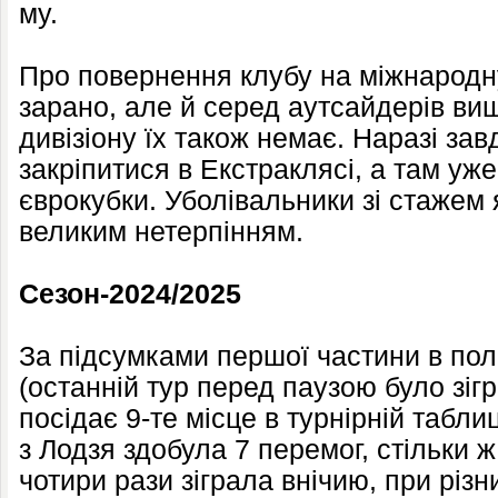
му.
Про повернення клубу на міжнародн
зарано, але й серед аутсайдерів вищ
дивізіону їх також немає. Наразі за
закріпитися в Екстраклясі, а там уж
єврокубки. Уболівальники зі стажем 
великим нетерпінням.
Сезон-2024/2025
За підсумками першої частини в пол
(останній тур перед паузою було зіг
посідає 9-те місце в турнірній табли
з Лодзя здобула 7 перемог, стільки ж
чотири рази зіграла внічию, при різн