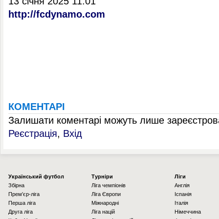
13 січня 2025 11:01
http://fcdynamo.com
КОМЕНТАРІ
Залишати коментарі можуть лише зареєстрова
Реєстрація
,
Вхід
Українcький футбол
Турніри
Ліги
Збірна
Ліга чемпіонів
Англія
Прем'єр-ліга
Ліга Європи
Іспанія
Перша ліга
Міжнародні
Італія
Друга ліга
Ліга націй
Німеччина