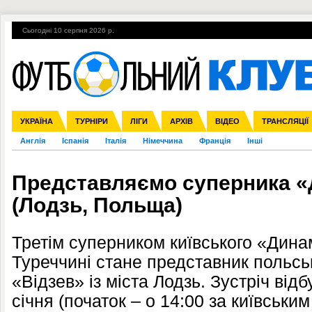
Сьогодні 10 серпня 2026 р.
Гарячі теми
УПЛ, 2-й тур
ВІЙНА
УПЛ-ПЕРЕХОДИ
УКРАЇНА
Збірна
Ліга чемпіонів
ЧС-2014
Прем'єр-ліга
ЄВРО-2016
ТУРНІРИ
Ліга Європи
Росія
Перша ліга
ЛІГИ
Міжнародні
Кубок конфедерацій
АРХІВ
Друга ліга
ВІДЕО
Ліга націй
Кубок України
ЧЄ-2015 (U-21
ТРАНСЛЯЦІЇ
Ліга конф
Англія
Іспанія
Італія
Німеччина
Франція
Інші
Представляємо суперника «
(Лодзь, Польща)
Третім суперником київського «Дина
Туреччині стане представник польсь
«Відзев» із міста Лодзь. Зустріч відб
січня (початок – о 14:00 за київським