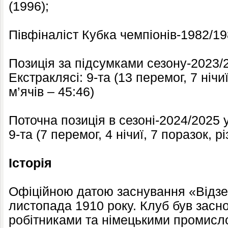
(1996);
Півфіналіст Кубка чемпіонів-1982/1
Позиція за підсумками сезону-2023/
Екстраклясі: 9-та (13 перемог, 7 нічи
м’ячів – 45:46)
Поточна позиція в сезоні-2024/2025 
9-та (7 перемог, 4 нічиї, 7 поразок, р
Історія
Офіційною датою заснування «Відзе
листопада 1910 року. Клуб був зас
робітниками та німецькими промисло