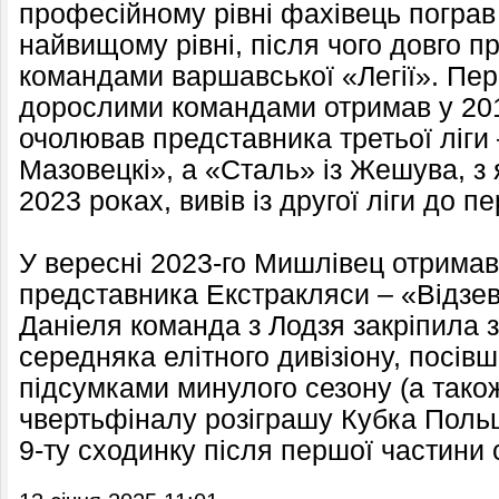
професійному рівні фахівець пограв
найвищому рівні, після чого довго п
командами варшавської «Легії». Пер
дорослими командами отримав у 201
очолював представника третьої ліги
Мазовецкі», а «Сталь» із Жешува, з
2023 роках, вивів із другої ліги до п
У вересні 2023-го Мишлівец отрима
представника Екстракляси – «Відзев
Даніеля команда з Лодзя закріпила 
середняка елітного дивізіону, посівш
підсумками минулого сезону (а тако
чвертьфіналу розіграшу Кубка Польщ
9-ту сходинку після першої частини