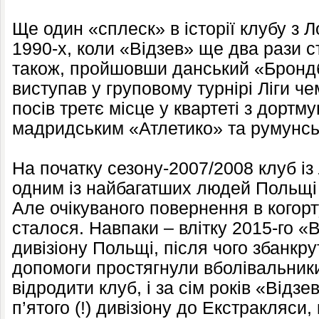
Ще один «сплеск» в історії клубу з Л
1990-х, коли «Відзев» ще два рази с
також, пройшовши данський «Брондб
виступав у груповому турнірі Ліги че
посів третє місце у квартеті з дорт
мадридським «Атлетико» та румунсь
На початку сезону-2007/2008 клуб і
одним із найбагатших людей Польщі
Але очікуваного повернення в когорт
сталося. Навпаки – влітку 2015-го «В
дивізіону Польщі, після чого збанкру
допомоги простягнули вболівальники
відродити клуб, і за сім років «Відз
п’ятого (!) дивізіону до Екстракляси