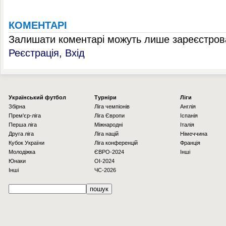
КОМЕНТАРІ
Залишати коментарі можуть лише зареєстрова
Реєстрація
,
Вхід
Українcький футбол
Турніри
Ліги
Збірна
Ліга чемпіонів
Англія
Прем'єр-ліга
Ліга Європи
Іспанія
Перша ліга
Міжнародні
Італія
Друга ліга
Ліга націй
Німеччина
Кубок України
Ліга конференцій
Франція
Молодіжка
ЄВРО-2024
Інші
Юнаки
OI-2024
Інші
ЧС-2026