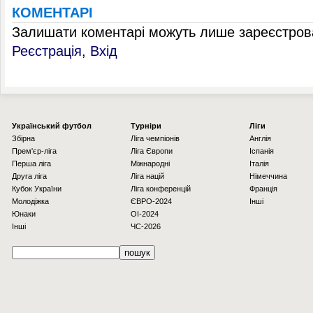
КОМЕНТАРІ
Залишати коментарі можуть лише зареєстрова
Реєстрація
,
Вхід
Українcький футбол
Турніри
Ліги
Збірна
Ліга чемпіонів
Англія
Прем'єр-ліга
Ліга Європи
Іспанія
Перша ліга
Міжнародні
Італія
Друга ліга
Ліга націй
Німеччина
Кубок України
Ліга конференцій
Франція
Молодіжка
ЄВРО-2024
Інші
Юнаки
OI-2024
Інші
ЧС-2026