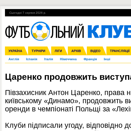
Сьогодні 7 серпня 2026 р.
Гарячі теми
УПЛ, 1-й тур
ВІЙНА
УПЛ-ПЕРЕХОДИ
УКРАЇНА
Збірна
Ліга чемпіонів
ЧС-2014
Прем'єр-ліга
ЄВРО-2016
ТУРНІРИ
Ліга Європи
Росія
Перша ліга
ЛІГИ
Міжнародні
Кубок конфедерацій
АРХІВ
Друга ліга
ВІДЕО
Ліга націй
Кубок України
ЧЄ-2015 (U-21
ТРАНСЛЯЦІЇ
Ліга конф
Англія
Іспанія
Італія
Німеччина
Франція
Інші
Царенко продовжить виступ
Півзахисник Антон Царенко, права н
київському «Динамо», продовжить в
оренди в чемпіонаті Польщі за «Лехі
Клуби підписали угоду, відповідно д