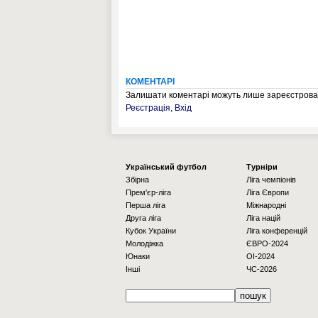
КОМЕНТАРІ
Залишати коментарі можуть лише зареєстрован
Реєстрація
,
Вхід
Українcький футбол
Турніри
Збірна
Ліга чемпіонів
Прем'єр-ліга
Ліга Європи
Перша ліга
Міжнародні
Друга ліга
Ліга націй
Кубок України
Ліга конференцій
Молодіжка
ЄВРО-2024
Юнаки
OI-2024
Інші
ЧС-2026