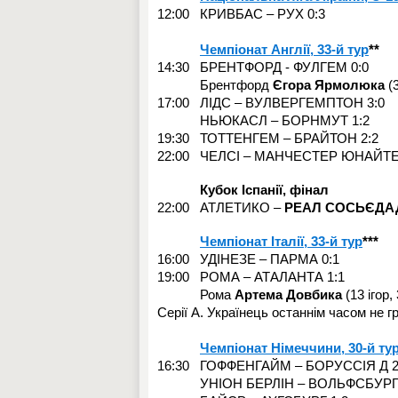
12:00 КРИВБАС – РУХ 0:3
Чемпіонат Англії, 33-й тур
**
14:30 БРЕНТФОРД - ФУЛГЕМ 0:0
Брентфорд
Єгора Ярмолюка
(3
17:00 ЛІДС – ВУЛВЕРГЕМПТОН 3:0
НЬЮКАСЛ – БОРНМУТ 1:2
19:30 ТОТТЕНГЕМ – БРАЙТОН 2:2
22:00 ЧЕЛСІ – МАНЧЕСТЕР ЮНАЙТЕ
Кубок Іспанії, фінал
22:00 АТЛЕТИКО –
РЕАЛ СОСЬЄДА
Чемпіонат Італії, 33-й тур
***
16:00 УДІНЕЗЕ – ПАРМА 0:1
19:00 РОМА – АТАЛАНТА 1:1
Рома
Артем
а
Довбик
а
(13 ігор
Серії А. Українець останнім часом не г
Чемпіонат Німеччини, 30-й ту
16:30 ГОФФЕНГАЙМ – БОРУССІЯ Д 2
УНІОН БЕРЛІН – ВОЛЬФСБУРГ 