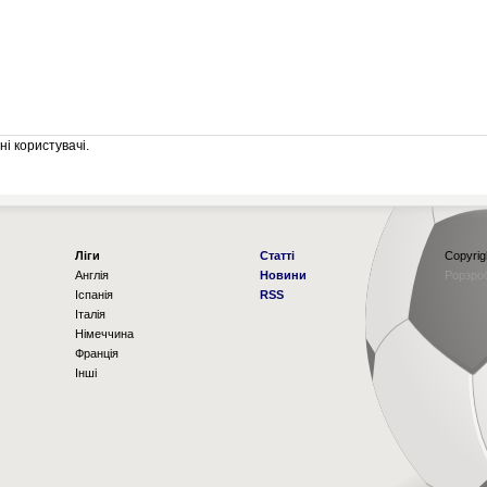
і користувачі.
Ліги
Статті
Copyrig
Англія
Новини
Рорзро
Іспанія
RSS
Італія
Німеччина
Франція
Інші