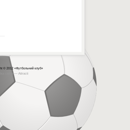
ht © 2012
«Футбольний клуб»
бка сайта —
Attracti