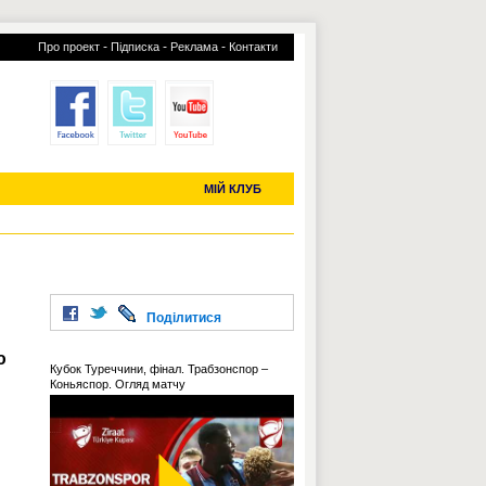
-
-
-
Про проект
Підписка
Реклама
Контакти
отий КЛУБ
УСІ ТРАНСФЕРИ
С-2019 (U-20)
ЧС-2022
МІЙ КЛУБ
Поділитися
ю
Кубок Туреччини, фінал. Трабзонспор –
Коньяспор. Огляд матчу