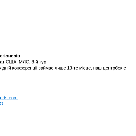
гіонерів
ат США, МЛС. 8-й тур
хідній конференції займає лише 13-те місце, наш центрбек є
orts.com
O
я