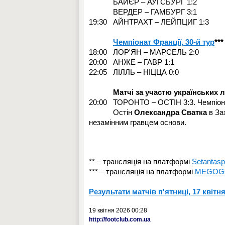
БАЙЄР – АУГСБУРГ 1:2
ВЕРДЕР – ГАМБУРГ 3:1
19:30 АЙНТРАХТ – ЛЕЙПЦИГ 1:3
Чемпіонат Франції, 30-й тур
***
18:00 ЛОР'ЯН – МАРСЕЛЬ 2:0
20:00 АНЖЕ – ГАВР 1:1
22:05 ЛІЛЛЬ – НІЦЦА 0:0
Матчі за участю українських ле
20:00 ТОРОНТО – ОСТІН 3:3. Чемпіон
Остін
Олександра Сватка
в За
незамінним гравцем основи.
** – трансляція на платформі
Setantasp
*** – трансляція на платформі
MEGOG
Результати матчів п'ятниці, 17 квітн
19 квітня 2026 00:28
http://footclub.com.ua