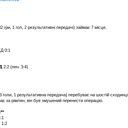
2 гри, 1 гол, 2 результативні передачі) займає 7 місце.
Д 0:1
Д
2:2 (пен. 3:4)
, 3 голи, 1 результативна передача) перебуває на шостій сходинці
рає за рімлян, він був змушений перенести операцію.
р
**
:1
1:2