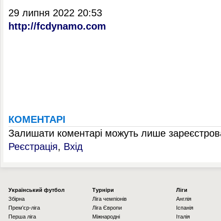
29 липня 2022 20:53
http://fcdynamo.com
КОМЕНТАРІ
Залишати коментарі можуть лише зареєстрова
Реєстрація
,
Вхід
Українcький футбол
Турніри
Ліги
Збірна
Ліга чемпіонів
Англія
Прем'єр-ліга
Ліга Європи
Іспанія
Перша ліга
Міжнародні
Італія