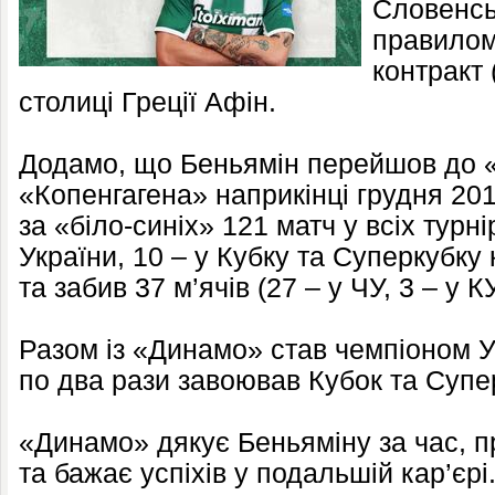
Словенсь
правилом
контракт 
столиці Греції Афін.
Додамо, що Беньямін перейшов до 
«Копенгагена» наприкінці грудня 201
за «біло-синіх» 121 матч у всіх турні
України, 10 – у Кубку та Суперкубку 
та забив 37 м’ячів (27 – у ЧУ, 3 – у КУ
Разом із «Динамо» став чемпіоном Ук
по два рази завоював Кубок та Супе
«Динамо» дякує Беньяміну за час, п
та бажає успіхів у подальшій кар’єрі