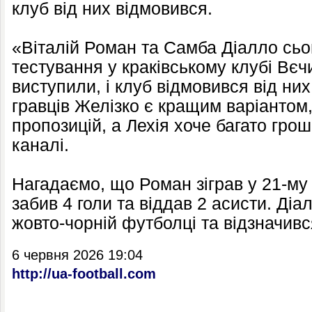
клуб від них відмовився.
«Віталій Роман та Самба Діалло сьо
тестування у краківському клубі Вєч
виступили, і клуб відмовився від ни
гравців Желізко є кращим варіантом,
пропозицій, а Лехія хоче багато гро
каналі.
Нагадаємо, що Роман зіграв у 21-му 
забив 4 голи та віддав 2 асисти. Діа
жовто-чорній футболці та відзначив
6 червня 2026 19:04
http://ua-football.com