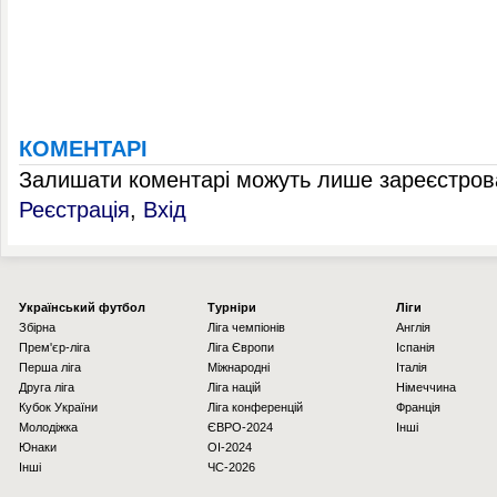
КОМЕНТАРІ
Залишати коментарі можуть лише зареєстрова
Реєстрація
,
Вхід
Українcький футбол
Турніри
Ліги
Збірна
Ліга чемпіонів
Англія
Прем'єр-ліга
Ліга Європи
Іспанія
Перша ліга
Міжнародні
Італія
Друга ліга
Ліга націй
Німеччина
Кубок України
Ліга конференцій
Франція
Молодіжка
ЄВРО-2024
Інші
Юнаки
OI-2024
Інші
ЧС-2026