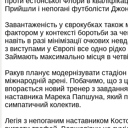
проти естонської Флори в кваліфікаці
Прийшли і непогані футболісти Джон
Завантаженість у єврокубках також
фактором у контексті боротьби за че
навіть в разі мінімізації очкових не
з виступами у Європі все одно рідко
Займають максимально місця в четві
Ракув планує модернізувати стадіон
міжнародній арені. Побачимо, що з ц
впорається новий тренер з завдання
наставника Марека Папшуна, який п
симпатичний колектив.
Легія з непоганим наставником Кос