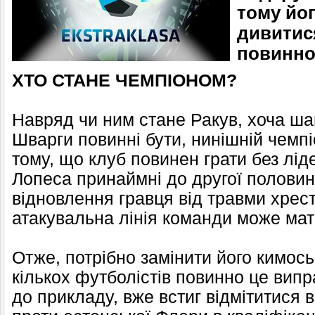
тому йо
дивитися
повинно 
ХТО СТАНЕ ЧЕМПІОНОМ?
Навряд чи ним стане Ракув, хоча ша
Шварги повинні бути, нинішній чемпі
тому, що клуб повинен грати без ліде
Лопеса принаймні до другої половин
відновлення гравця від травми хрест
атакувальна лінія команди може мат
Отже, потрібно замінити його кимос
кількох футболістів повинно це випр
до прикладу, вже встиг відмітитися