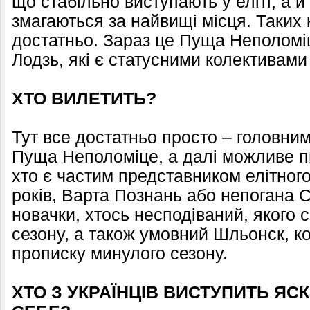
що стабільно виступають у еліті, а й
змагаються за найвищі місця. Таких 
достатньо. Зараз це Пуща Неполомі
Лодзь, які є статусними колективами 
ХТО ВИЛЕТИТЬ?
Тут все достатньо просто – головни
Пуща Неполоміце, а далі можливе п
хто є частим представником елітного
років, Варта Познань або непогана
новачки, хтось несподіваний, якого с
сезону, а також умовний Шльонск, ко
прописку минулого сезону.
ХТО З УКРАЇНЦІВ ВИСТУПИТЬ Я