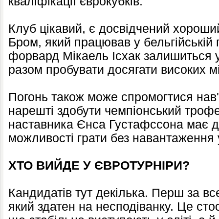
кваліфікації єврокубків.
Клуб цікавий, є досвідчений хороши
Бром, який працював у бельгійській
форвард Мікаель Ісхак залишиться у
разом пробувати досягати високих мі
Погонь також може спромогтися нав'
нарешті здобути чемпіонський трофе
наставника Єнса Густафссона має д
можливості грати без навантаження 
ХТО ВИЙДЕ У ЄВРОТУРНІРИ?
Кандидатів тут декілька. Перш за вс
який здатен на несподіванку. Це ст