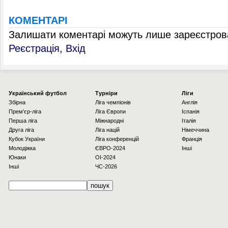
КОМЕНТАРІ
Залишати коментарі можуть лише зареєстрова
Реєстрація
,
Вхід
Українcький футбол
Турніри
Ліги
Збірна
Ліга чемпіонів
Англія
Прем'єр-ліга
Ліга Європи
Іспанія
Перша ліга
Міжнародні
Італія
Друга ліга
Ліга націй
Німеччина
Кубок України
Ліга конференцій
Франція
Молодіжка
ЄВРО-2024
Інші
Юнаки
OI-2024
Інші
ЧС-2026