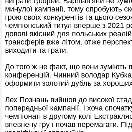
виграти трофей. Варшав'яни не зумі
минулої кампанії, тому спробують с
грою своїх конкурентів та цього сезо
чемпіонський титул вперше з 2021 р
доволі якісний для польських реалій
трансферів вже літом, отже перспе
виходити та грати.
До того ж не факт, що вони зуміють 
конференцій. Чинний володар Кубка
оформити золотий дубль за хороших
Лех Познань вийшов до високої стад
попередньої кампанії. І хоча спочат
чемпіонаті в другому колі Екстракля
впевнену гру і почав перемагати. Пі